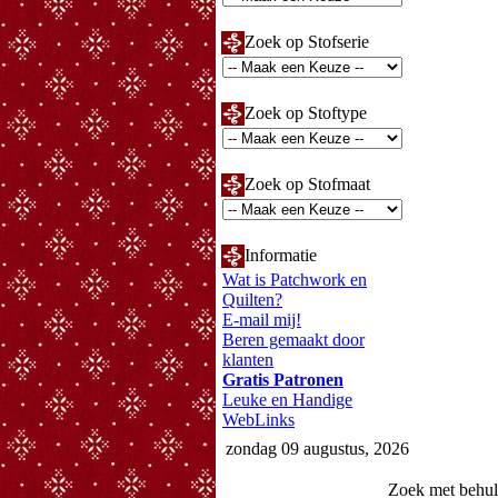
Zoek op Stofserie
Zoek op Stoftype
Zoek op Stofmaat
Informatie
Wat is Patchwork en
Quilten?
E-mail mij!
Beren gemaakt door
klanten
Gratis Patronen
Leuke en Handige
WebLinks
zondag 09 augustus, 2026
Zoek met behu