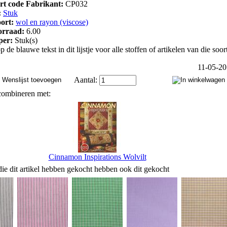
art code Fabrikant:
CP032
:
Stuk
oort:
wol en rayon (viscose)
orraad:
6.00
 per:
Stuk(s)
p de blauwe tekst in dit lijstje voor alle stoffen of artikelen van die soor
11-05-2
Aantal:
combineren met:
Cinnamon Inspirations Wolvilt
ie dit artikel hebben gekocht hebben ook dit gekocht