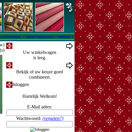
w Klantgegevens
|
Inhoud Winkelwagen
|
Afrekenen
::
tw)
Winkelwagen
(s)
Uw winkelwagen
is leeg.
Ontwerpmuur
Bekijk of uw keuze goed
combineert.
Inloggen
Hartelijk Welkom!
E-Mail adres:
Wachtwoord:
(vergeten?)