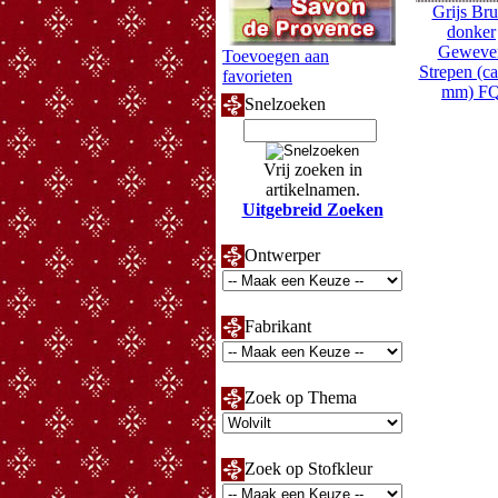
Grijs Bru
donker
Geweve
Toevoegen aan
Strepen (ca
favorieten
mm) F
Snelzoeken
Vrij zoeken in
artikelnamen.
Uitgebreid Zoeken
Ontwerper
Fabrikant
Zoek op Thema
Zoek op Stofkleur