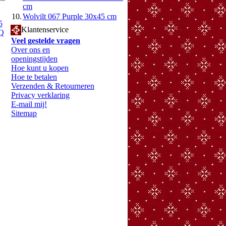
cm
10.
Wolvilt 067 Purple 30x45 cm
5
Klantenservice
FQ
Veel gestelde vragen
Over ons en
openingstijden
Hoe kunt u kopen
Hoe te betalen
Verzenden & Retourneren
Privacy verklaring
E-mail mij!
Sitemap