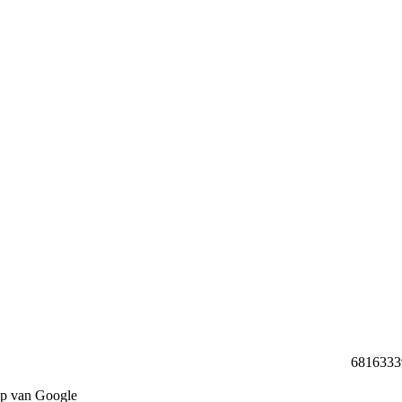
68163339 
lp van Google