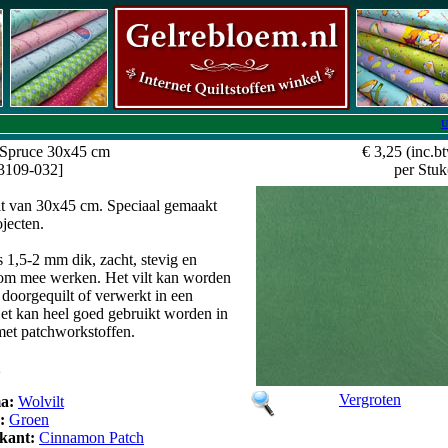
U
 Spruce 30x45 cm
€ 3,25
(inc.b
V3109-032]
per Stuk
lt van 30x45 cm. Speciaal gemaakt
ojecten.
is 1,5-2 mm dik, zacht, stevig en
m mee werken. Het vilt kan worden
doorgequilt of verwerkt in een
Het kan heel goed gebruikt worden in
met patchworkstoffen.
2
Vergroten
a:
Wolvilt
r:
Groen
kant:
Cinnamon Patch