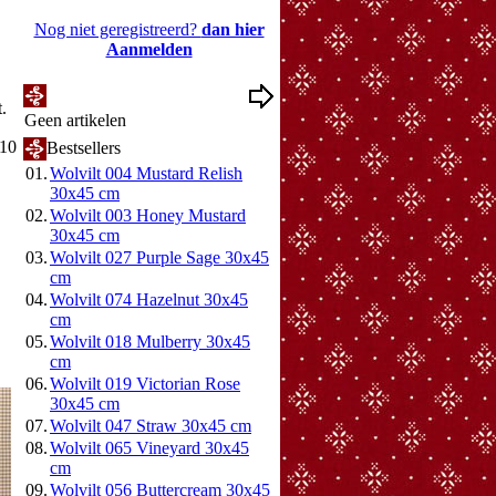
Nog niet geregistreerd?
dan hier
Aanmelden
Mijn Wenslijst
t.
Geen artikelen
010
Bestsellers
01.
Wolvilt 004 Mustard Relish
30x45 cm
02.
Wolvilt 003 Honey Mustard
30x45 cm
03.
Wolvilt 027 Purple Sage 30x45
cm
04.
Wolvilt 074 Hazelnut 30x45
cm
05.
Wolvilt 018 Mulberry 30x45
cm
06.
Wolvilt 019 Victorian Rose
30x45 cm
07.
Wolvilt 047 Straw 30x45 cm
08.
Wolvilt 065 Vineyard 30x45
cm
09.
Wolvilt 056 Buttercream 30x45