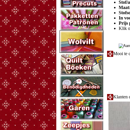
Stof/
Maat
Stofs
In vo
Prijs
Klik o
Mooi te 
Klanten d