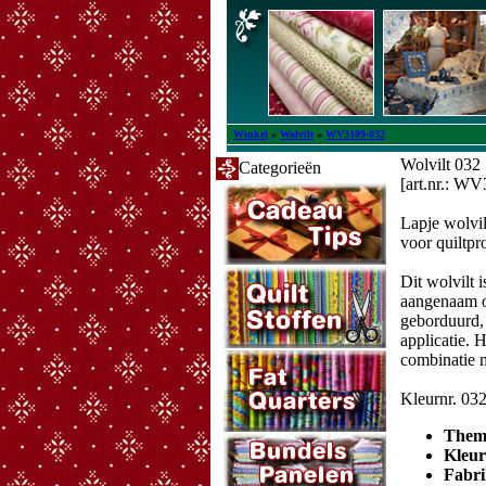
Winkel
»
Wolvilt
»
WV3109-032
Wolvilt 032
Categorieën
[art.nr.: W
Lapje wolvi
voor quiltpr
Dit wolvilt 
aangenaam o
geborduurd, 
applicatie. 
combinatie 
Kleurnr. 03
Them
Kleu
Fabri