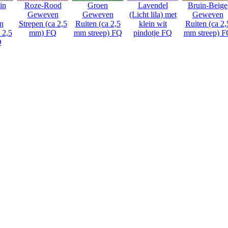
in
Roze-Rood
Groen
Lavendel
Bruin-Beige
Geweven
Geweven
(Licht lila) met
Geweven
n
Strepen (ca 2,5
Ruiten (ca 2,5
klein wit
Ruiten (ca 2,
 2,5
mm) FQ
mm streep) FQ
pindotje FQ
mm streep) 
Q