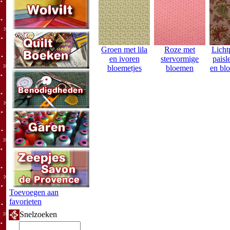
Groen met lila
Roze met
Licht
en ivoren
stervormige
paisl
bloemetjes
bloemen
en bl
Toevoegen aan
favorieten
Snelzoeken