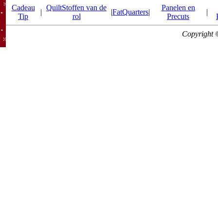
Cadeau
QuiltStoffen van de
Panelen en
|
|
FatQuarters
|
|
Tip
rol
Precuts
Copyright 