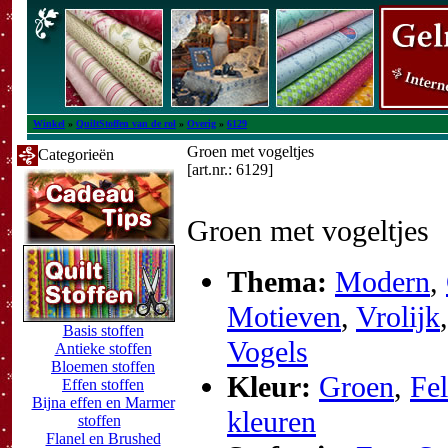
Winkel
»
QuiltStoffen van de rol
»
Overig
»
6129
Groen met vogeltjes
Categorieën
[art.nr.: 6129]
Groen met vogeltjes
Thema:
Modern
,
Motieven
,
Vrolijk
,
Basis stoffen
Vogels
Antieke stoffen
Bloemen stoffen
Kleur:
Groen
,
Fel
Effen stoffen
Bijna effen en Marmer
kleuren
stoffen
Flanel en Brushed