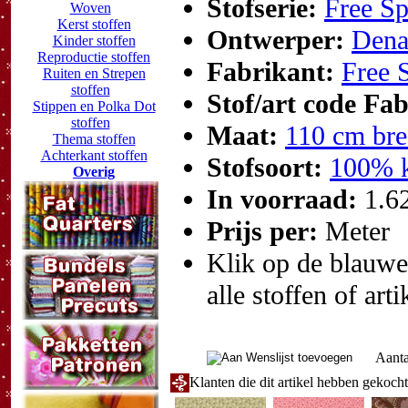
Stofserie:
Free Sp
Woven
Kerst stoffen
Ontwerper:
Dena
Kinder stoffen
Reproductie stoffen
Fabrikant:
Free S
Ruiten en Strepen
stoffen
Stof/art code Fa
Stippen en Polka Dot
stoffen
Maat:
110 cm bre
Thema stoffen
Achterkant stoffen
Stofsoort:
100% k
Overig
In voorraad:
1.6
Prijs per:
Meter
Klik op de blauwe t
alle stoffen of art
Aanta
Klanten die dit artikel hebben gekoch