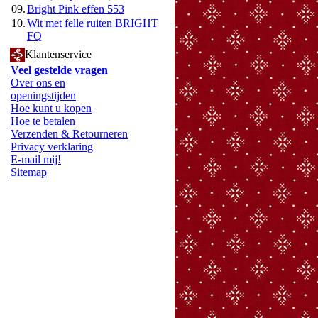
09.
Bright Pink effen 553
10.
Wit met felle ruiten BRIGHT
FQ
Klantenservice
Veel gestelde vragen
Over ons en
openingstijden
Hoe kunt u kopen
Hoe te betalen
Verzenden & Retourneren
Privacy verklaring
E-mail mij!
Sitemap