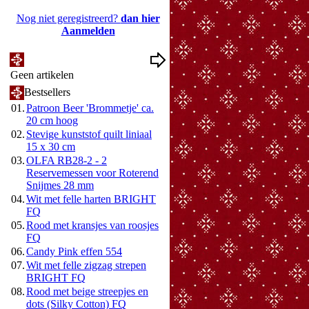
Nog niet geregistreerd?
dan hier
Aanmelden
Mijn Wenslijst
Geen artikelen
Bestsellers
01.
Patroon Beer 'Brommetje' ca.
20 cm hoog
02.
Stevige kunststof quilt liniaal
15 x 30 cm
03.
OLFA RB28-2 - 2
Reservemessen voor Roterend
Snijmes 28 mm
04.
Wit met felle harten BRIGHT
FQ
05.
Rood met kransjes van roosjes
FQ
06.
Candy Pink effen 554
07.
Wit met felle zigzag strepen
BRIGHT FQ
08.
Rood met beige streepjes en
dots (Silky Cotton) FQ