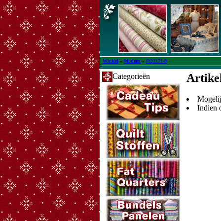
Winkel
»
Modern
»
FQ3171-8
Artike
Categorieën
Mogelij
Indien 