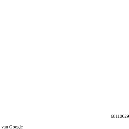
68110629 b
p van Google