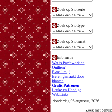
Zoek op Stofserie
Zoek op Stoftype
Zoek op Stofmaat
Informatie
Wat is Patchwork en
Quilten?
E-mail mij!
Beren gemaakt door
klanten
Gratis Patronen
Leuke en Handige
WebLinks
donderdag 06 augustus, 2026
Zoek met behul