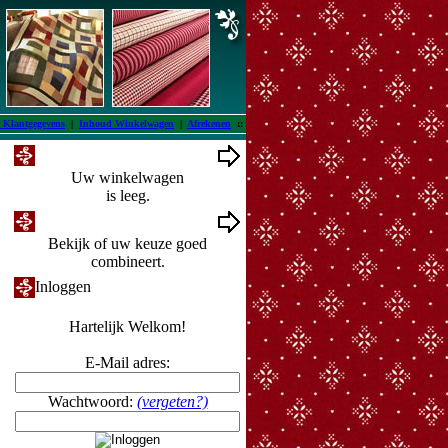
 Klantgegevens
|
Inhoud Winkelwagen
|
Afrekenen
::
Winkelwagen
Uw winkelwagen
is leeg.
Ontwerpmuur
Bekijk of uw keuze goed
combineert.
Inloggen
Hartelijk Welkom!
E-Mail adres:
Wachtwoord:
(vergeten?)