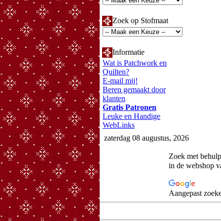
Zoek op Stofmaat
Informatie
Wat is Patchwork en
Quilten?
E-mail mij!
Beren gemaakt door
klanten
Gratis Patronen
Leuke en Handige
WebLinks
zaterdag 08 augustus, 2026
Zoek met behul
in de webshop 
Aangepast zoeke