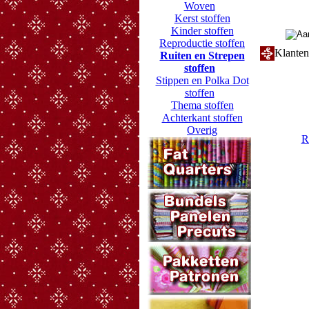
Woven
Kerst stoffen
Kinder stoffen
Reproductie stoffen
Klanten
Ruiten en Strepen
stoffen
Stippen en Polka Dot
stoffen
Thema stoffen
Achterkant stoffen
Overig
R