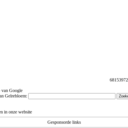
68153972 b
p van Google
van Gelrebloem:
n in onze website
Gesponsorde links