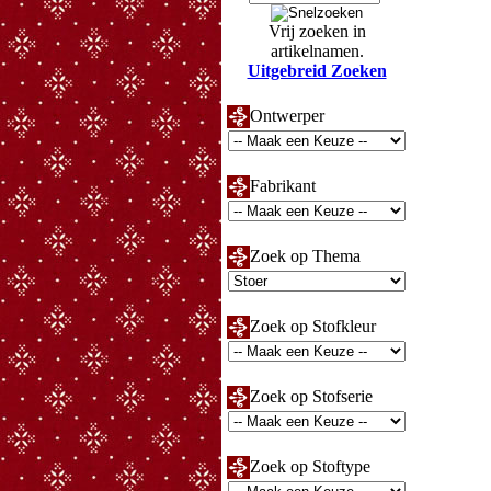
Vrij zoeken in
artikelnamen.
Uitgebreid Zoeken
Ontwerper
Fabrikant
Zoek op Thema
Zoek op Stofkleur
Zoek op Stofserie
Zoek op Stoftype