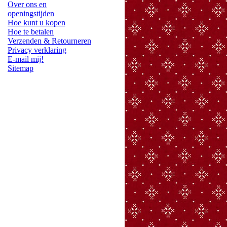
Over ons en
openingstijden
Hoe kunt u kopen
Hoe te betalen
Verzenden & Retourneren
Privacy verklaring
E-mail mij!
Sitemap