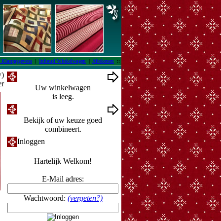
 Klantgegevens
|
Inhoud Winkelwagen
|
Afrekenen
::
w)
Winkelwagen
er
Uw winkelwagen
is leeg.
Ontwerpmuur
Bekijk of uw keuze goed
combineert.
Inloggen
Hartelijk Welkom!
E-Mail adres:
Wachtwoord:
(vergeten?)