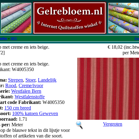
toffen
»
5072
Uw
 met creme en iets beige.
€ 18,02
(inc.bt
72]
per Met
 met creme en iets beige.
brikant: W4005350
ma:
Strepen
,
Stoer
,
Landelijk
ur:
Rood
,
Creme/ivoor
serie:
Westfalen Bern
rikant:
Westfalenstoffe
/art code Fabrikant:
W4005350
t:
150 cm breed
soort:
100% katoen Geweven
oorraad:
1.71
Vergroten
s per:
Meter
op de blauwe tekst in dit lijstje voor
stoffen of artikelen van die soort.