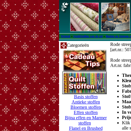
Winkel
»
QuiltStoffen van de rol
»
Ruiten en Strepen s
Rode streep
Categorieën
[art.nr.: 50
Rode streep
Art.nr. fa
The
Kle
Stof
Fab
Stof
Basis stoffen
Maa
Antieke stoffen
Stof
Bloemen stoffen
In v
Effen stoffen
Prij
Bijna effen en Marmer
Klik 
stoffen
alle 
Flanel en Brushed