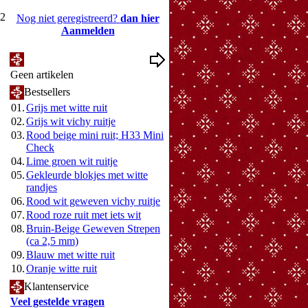
12
Nog niet geregistreerd?
dan hier
Aanmelden
Mijn Wenslijst
Geen artikelen
Bestsellers
01.
Grijs met witte ruit
02.
Grijs wit vichy ruitje
03.
Rood beige mini ruit; H33 Mini
Check
04.
Lime groen wit ruitje
05.
Gekleurde blokjes met witte
randjes
06.
Rood wit geweven vichy ruitje
07.
Rood roze ruit met iets wit
08.
Bruin-Beige Geweven Strepen
(ca 2,5 mm)
09.
Blauw met witte ruit
10.
Oranje witte ruit
Klantenservice
Veel gestelde vragen