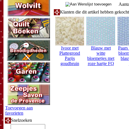
Aanta
Klanten die dit artikel hebben gekoch
Ivoor met
Blauw met
Paars
Plattegrond
witte
bloem
Parijs
bloemetjes met
blau
goudbruin
roze hartje FQ
Toevoegen aan
favorieten
Snelzoeken