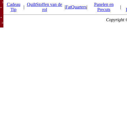
Cadeau
QuiltStoffen van de
Panelen en
|
|
FatQuarters
|
|
Tip
rol
Precuts
Copyright 