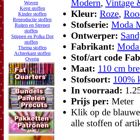
Modern
,
Vintage 
Woven
Kerst stoffen
Kleur:
Roze
,
Roo
Kinder stoffen
Reproductie stoffen
Stofserie:
Moda M
Ruiten en Strepen
stoffen
Ontwerper:
Sand
Stippen en Polka Dot
stoffen
Fabrikant:
Moda 
Thema stoffen
Achterkant stoffen
Stof/art code Fa
Overig
Maat:
110 cm bre
Stofsoort:
100% k
In voorraad:
1.2
Prijs per:
Meter
Klik op de blauwe t
alle stoffen of art