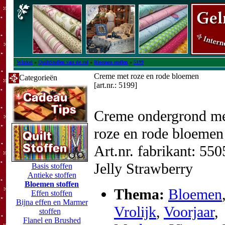
Winkel
»
QuiltStoffen van de rol
»
Bloemen stoffen
»
5199
Creme met roze en rode bloemen
Categorieën
[art.nr.: 5199]
Creme ondergrond m
roze en rode bloemen
Art.nr. fabrikant: 55
Jelly Strawberry
Basis stoffen
Antieke stoffen
Bloemen stoffen
Thema:
Bloemen
Effen stoffen
Bijna effen en Marmer
Vrolijk
,
Voorjaar
,
stoffen
Flanel en Brushed