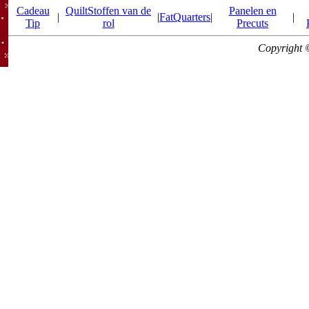
Cadeau
QuiltStoffen van de
Panelen en
|
|
FatQuarters
|
|
Tip
rol
Precuts
Copyright 