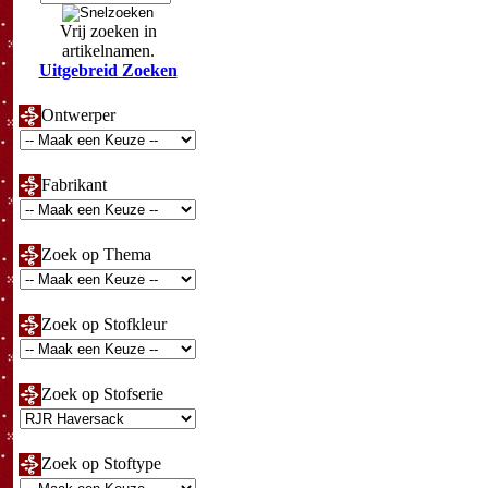
Vrij zoeken in
artikelnamen.
Uitgebreid Zoeken
Ontwerper
Fabrikant
Zoek op Thema
Zoek op Stofkleur
Zoek op Stofserie
Zoek op Stoftype