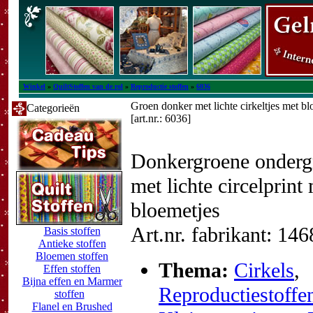
Winkel
»
QuiltStoffen van de rol
»
Reproductie stoffen
»
6036
Groen donker met lichte cirkeltjes met bl
Categorieën
[art.nr.: 6036]
Donkergroene onderg
met lichte circelprint
bloemetjes
Art.nr. fabrikant: 14
Basis stoffen
Antieke stoffen
Bloemen stoffen
Thema:
Cirkels
,
Effen stoffen
Bijna effen en Marmer
Reproductiestoffe
stoffen
Flanel en Brushed