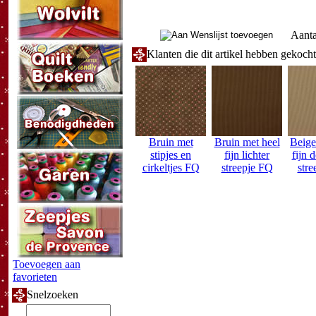
Aanta
Klanten die dit artikel hebben gekoch
Bruin met
Bruin met heel
Beige
stipjes en
fijn lichter
fijn 
cirkeltjes FQ
streepje FQ
str
Toevoegen aan
favorieten
Snelzoeken