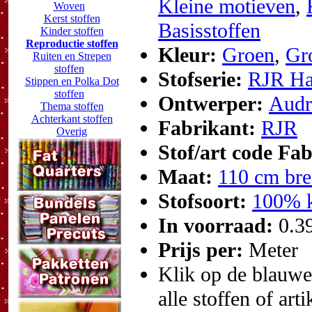
Kleine motieven
,
Woven
Kerst stoffen
Basisstoffen
Kinder stoffen
Reproductie stoffen
Kleur:
Groen
,
Gr
Ruiten en Strepen
stoffen
Stofserie:
RJR Ha
Stippen en Polka Dot
stoffen
Ontwerper:
Audr
Thema stoffen
Achterkant stoffen
Fabrikant:
RJR
Overig
Stof/art code Fa
Maat:
110 cm bre
Stofsoort:
100% k
In voorraad:
0.3
Prijs per:
Meter
Klik op de blauwe t
alle stoffen of art