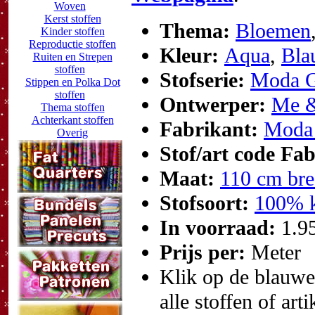
Woven
Kerst stoffen
Thema:
Bloemen
Kinder stoffen
Reproductie stoffen
Kleur:
Aqua
,
Bla
Ruiten en Strepen
stoffen
Stofserie:
Moda G
Stippen en Polka Dot
stoffen
Ontwerper:
Me &
Thema stoffen
Achterkant stoffen
Fabrikant:
Moda 
Overig
Stof/art code Fa
Maat:
110 cm bre
Stofsoort:
100% k
In voorraad:
1.9
Prijs per:
Meter
Klik op de blauwe t
alle stoffen of art