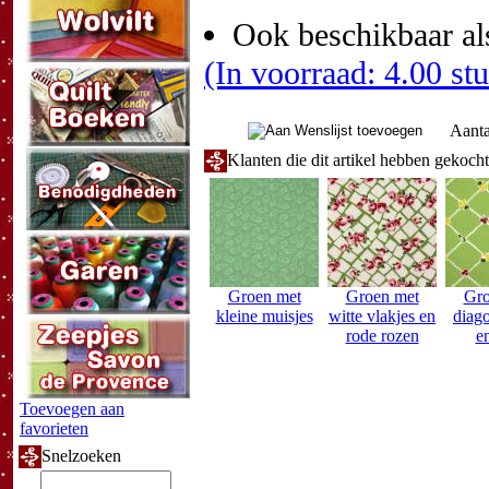
Ook beschikbaar al
(In voorraad: 4.00 st
Aanta
Klanten die dit artikel hebben gekoch
Groen met
Groen met
Gro
kleine muisjes
witte vlakjes en
diago
rode rozen
en
Toevoegen aan
favorieten
Snelzoeken