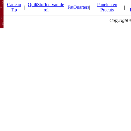
Cadeau
QuiltStoffen van de
Panelen en
|
|
FatQuarters
|
|
Tip
rol
Precuts
Copyright 