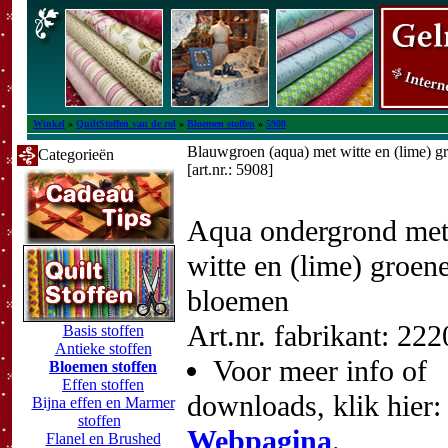
Winkel
»
QuiltStoffen van de rol
»
Bloemen stoffen
»
5908
Blauwgroen (aqua) met witte en (lime) 
Categorieën
[art.nr.: 5908]
Aqua ondergrond me
witte en (lime) groen
bloemen
Art.nr. fabrikant: 22
Basis stoffen
Antieke stoffen
Voor meer info of
Bloemen stoffen
Effen stoffen
downloads, klik hier:
Bijna effen en Marmer
stoffen
Webpagina
.
Flanel en Brushed