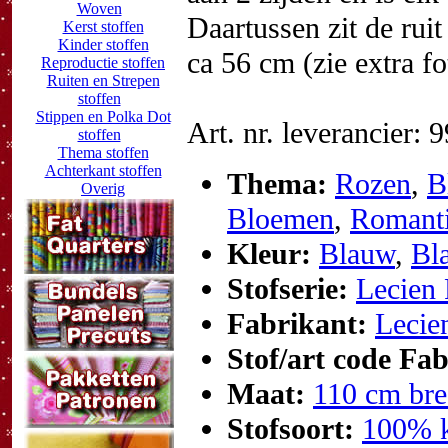
Woven
Daartussen zit de rui
Kerst stoffen
Kinder stoffen
ca 56 cm (zie extra fo
Reproductie stoffen
Ruiten en Strepen
stoffen
Stippen en Polka Dot
Art. nr. leverancier: 
stoffen
Thema stoffen
Achterkant stoffen
Thema:
Rozen
,
B
Overig
Bloemen
,
Romant
Kleur:
Blauw
,
Bl
Stofserie:
Lecien
Fabrikant:
Lecie
Stof/art code Fa
Maat:
110 cm bre
Stofsoort:
100% k