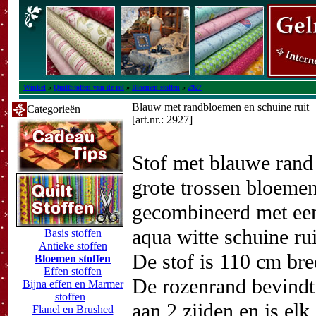
Winkel
»
QuiltStoffen van de rol
»
Bloemen stoffen
»
2927
Blauw met randbloemen en schuine ruit
Categorieën
[art.nr.: 2927]
Stof met blauwe rand
grote trossen bloeme
gecombineerd met ee
aqua witte schuine rui
Basis stoffen
Antieke stoffen
De stof is 110 cm bre
Bloemen stoffen
Effen stoffen
De rozenrand bevindt
Bijna effen en Marmer
stoffen
aan 2 zijden en is el
Flanel en Brushed