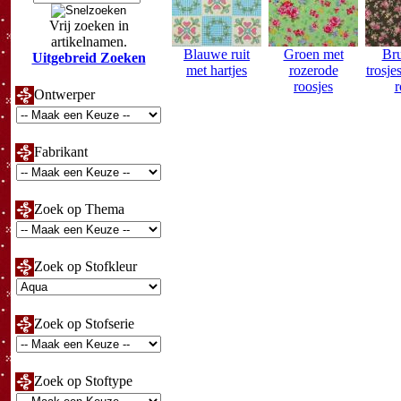
Vrij zoeken in
artikelnamen.
Blauwe ruit
Groen met
Bru
Uitgebreid Zoeken
met hartjes
rozerode
trosje
roosjes
r
Ontwerper
Fabrikant
Zoek op Thema
Zoek op Stofkleur
Zoek op Stofserie
Zoek op Stoftype