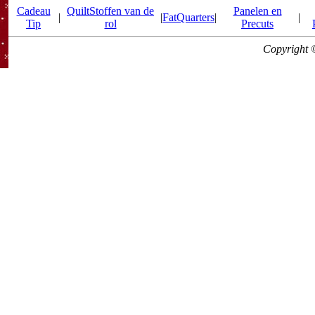
Cadeau
QuiltStoffen van de
Panelen en
|
|
FatQuarters
|
|
Tip
rol
Precuts
Copyright 