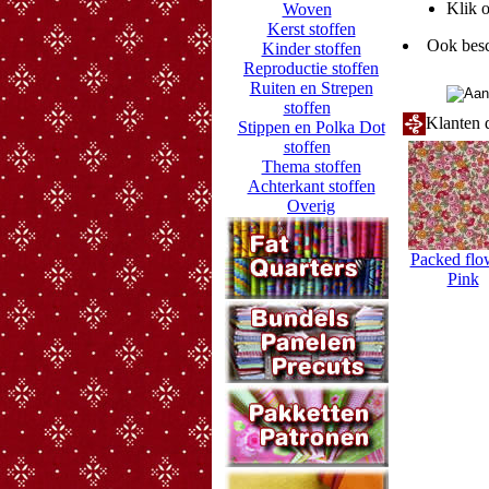
Klik o
Woven
Kerst stoffen
Ook besc
Kinder stoffen
Reproductie stoffen
Ruiten en Strepen
stoffen
Klanten d
Stippen en Polka Dot
stoffen
Thema stoffen
Achterkant stoffen
Overig
Packed flo
Pink