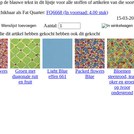
p de blauwe tekst in dit lijstje voor alle stoffen of artikelen van die soor
hikbaar als Fat Quarter:
FQ6668 (In voorraad: 4.00 stuk)
15-03-2
Aantal:
ie dit artikel hebben gekocht hebben ook dit gekocht
wers
Groen met
Light Blue
Packed flowers
Bloemen
diagonale ruit
effen 661
Blue
steenrood, tea
en fruit
oker en groe
op ivoor
ondergrond