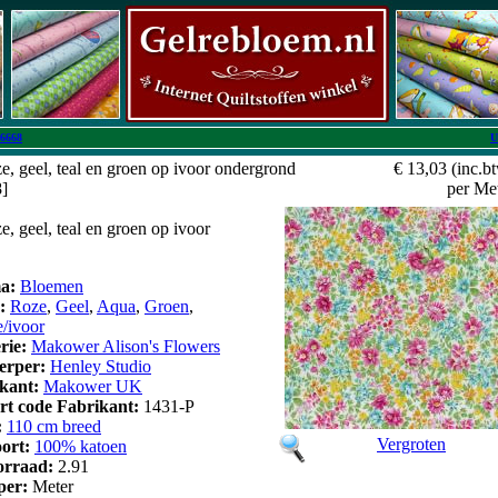
6668
U
, geel, teal en groen op ivoor ondergrond
€ 13,03
(inc.b
8]
per Me
, geel, teal en groen op ivoor
a:
Bloemen
r:
Roze
,
Geel
,
Aqua
,
Groen
,
/ivoor
erie:
Makower Alison's Flowers
erper:
Henley Studio
kant:
Makower UK
art code Fabrikant:
1431-P
:
110 cm breed
Vergroten
oort:
100% katoen
orraad:
2.91
 per:
Meter