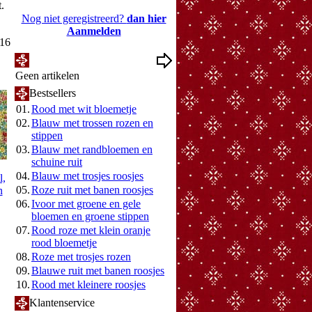
t.
Nog niet geregistreerd?
dan hier
Aanmelden
016
Mijn Wenslijst
Geen artikelen
Bestsellers
01.
Rood met wit bloemetje
02.
Blauw met trossen rozen en
stippen
03.
Blauw met randbloemen en
schuine ruit
04.
Blauw met trosjes roosjes
l,
05.
Roze ruit met banen roosjes
n
06.
Ivoor met groene en gele
bloemen en groene stippen
07.
Rood roze met klein oranje
rood bloemetje
08.
Roze met trosjes rozen
09.
Blauwe ruit met banen roosjes
10.
Rood met kleinere roosjes
Klantenservice