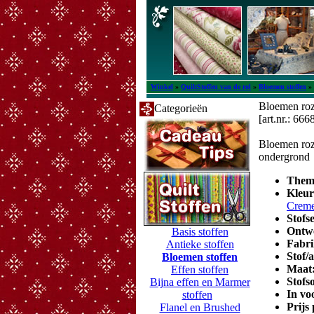
Winkel
»
QuiltStoffen van de rol
»
Bloemen stoffen
»
Bloemen roze
Categorieën
[art.nr.: 666
Bloemen roze
ondergrond
Them
Kleu
Creme
Stofs
Ontw
Basis stoffen
Fabri
Antieke stoffen
Stof/
Bloemen stoffen
Maat
Effen stoffen
Stofs
Bijna effen en Marmer
In vo
stoffen
Prijs
Flanel en Brushed