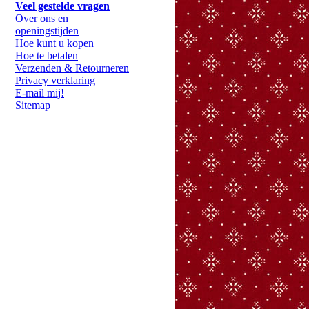
Veel gestelde vragen
Over ons en
openingstijden
Hoe kunt u kopen
Hoe te betalen
Verzenden & Retourneren
Privacy verklaring
E-mail mij!
Sitemap