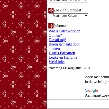
Zoek op Stofmaat
Informatie
Wat is Patchwork en
Quilten?
E-mail mij!
Beren gemaakt door
klanten
Gratis Patronen
Leuke en Handige
WebLinks
zaterdag 08 augustus, 2026
Zoek met behu
in de webshop 
Aangepast zoek