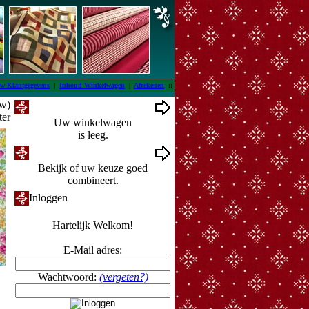
w Klantgegevens
|
Inhoud Winkelwagen
|
Afrekenen
::
tw)
Winkelwagen
ter
Uw winkelwagen
is leeg.
Ontwerpmuur
Bekijk of uw keuze goed
combineert.
Inloggen
Hartelijk Welkom!
E-Mail adres:
Wachtwoord:
(vergeten?)