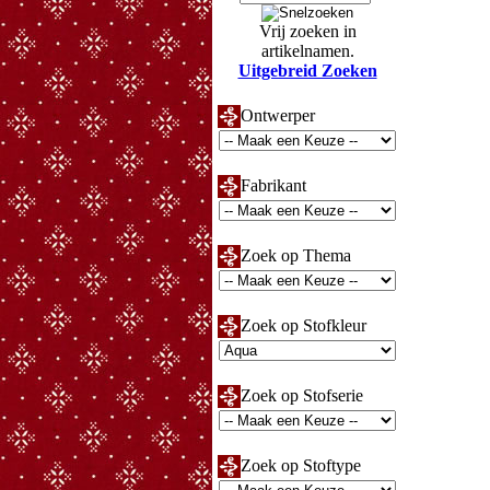
Vrij zoeken in
artikelnamen.
Uitgebreid Zoeken
Ontwerper
Fabrikant
Zoek op Thema
Zoek op Stofkleur
Zoek op Stofserie
Zoek op Stoftype