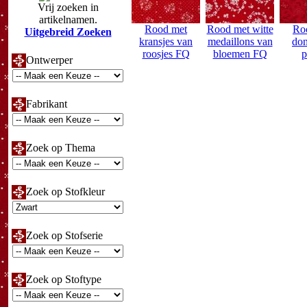
Vrij zoeken in
artikelnamen.
Rood met
Rood met witte
Ro
Uitgebreid Zoeken
kransjes van
medaillons van
don
roosjes FQ
bloemen FQ
p
Ontwerper
Fabrikant
Zoek op Thema
Zoek op Stofkleur
Zoek op Stofserie
Zoek op Stoftype