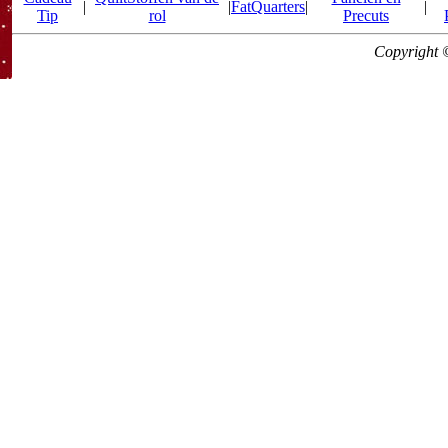
|
|
FatQuarters
|
|
Tip
rol
Precuts
Copyright 