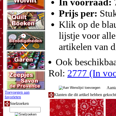
In voorraad:
Prijs per:
Stu
Klik op de blau
lijstje voor all
artikelen van d
Ook beschikbaar
Rol:
2777 (In voo
Aanta
Toevoegen aan
Klanten die dit artikel hebben gekoch
favorieten
Snelzoeken