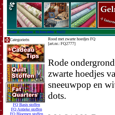
Winkel
»
FatQuarters
»
FQ Kerst stoffen
»
FQ2777
Rood met zwarte hoedjes FQ
Categorieën
[art.nr.: FQ2777]
Rode ondergrond
zwarte hoedjes v
sneeuwpop en wi
dots.
FQ Basis stoffen
FQ Antieke stoffen
FQ Bloemen stoffen