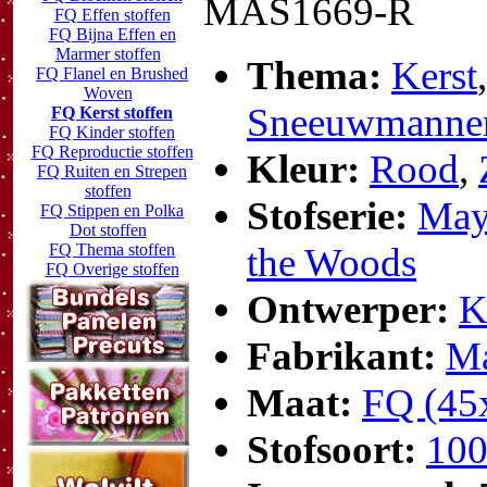
MAS1669-R
FQ Effen stoffen
FQ Bijna Effen en
Marmer stoffen
Thema:
Kerst
FQ Flanel en Brushed
Woven
Sneeuwmanne
FQ Kerst stoffen
FQ Kinder stoffen
FQ Reproductie stoffen
Kleur:
Rood
,
FQ Ruiten en Strepen
stoffen
Stofserie:
May
FQ Stippen en Polka
Dot stoffen
FQ Thema stoffen
the Woods
FQ Overige stoffen
Ontwerper:
K
Fabrikant:
Ma
Maat:
FQ (45
Stofsoort:
100