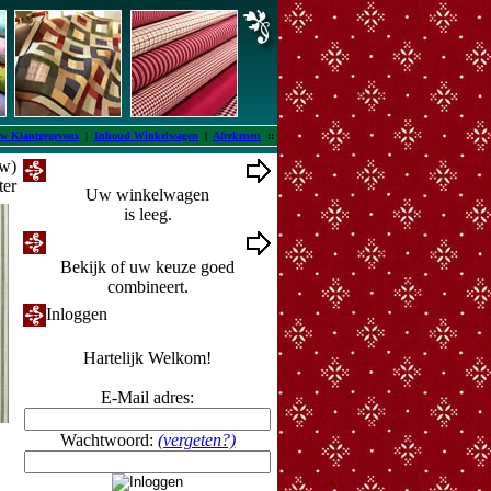
w Klantgegevens
|
Inhoud Winkelwagen
|
Afrekenen
::
tw)
Winkelwagen
ter
Uw winkelwagen
is leeg.
Ontwerpmuur
Bekijk of uw keuze goed
combineert.
Inloggen
Hartelijk Welkom!
E-Mail adres:
Wachtwoord:
(vergeten?)