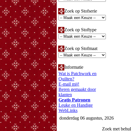
Zoek op Stofserie
Zoek op Stoftype
Zoek op Stofmaat
Informatie
Wat is Patchwork en
Quilten?
E-mail mij!
Beren gemaakt door
klanten
Gratis Patronen
Leuke en Handige
WebLinks
donderdag 06 augustus, 2026
Zoek met behu