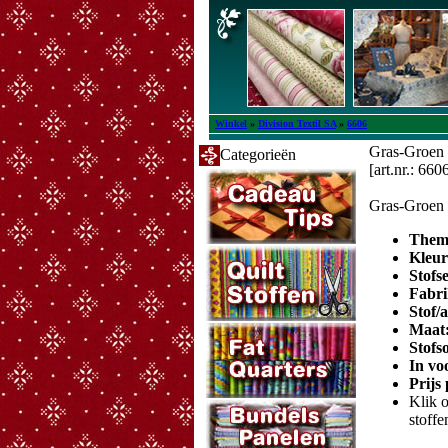
Winkel
»
Division Textil SA
»
6606
Gras-Groen 
Categorieën
[art.nr.: 660
Gras-Groen 
Them
Kleu
Stofs
Fabri
Stof/
Maat
Stofs
In vo
Prijs
Klik o
stoffe