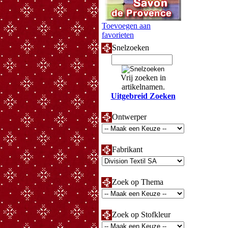
Toevoegen aan
favorieten
Snelzoeken
Vrij zoeken in
artikelnamen.
Uitgebreid Zoeken
Ontwerper
Fabrikant
Zoek op Thema
Zoek op Stofkleur