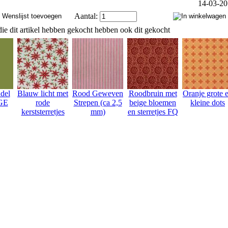
14-03-2
Aantal:
ie dit artikel hebben gekocht hebben ook dit gekocht
del
Blauw licht met
Rood Geweven
Roodbruin met
Oranje grote 
GE
rode
Strepen (ca 2,5
beige bloemen
kleine dots
kerststerretjes
mm)
en sterretjes FQ