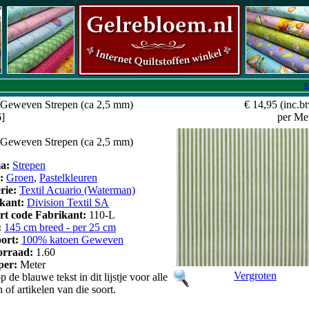
U
Geweven Strepen (ca 2,5 mm)
€ 14,95
(inc.b
6]
per Me
Geweven Strepen (ca 2,5 mm)
a:
Strepen
r:
Groen
,
Pastelkleuren
erie:
Textil Acuario (Waterman)
kant:
Division Textil SA
art code Fabrikant:
110-L
:
145 cm breed - per 25 cm
oort:
100% katoen Geweven
orraad:
1.60
 per:
Meter
Vergroten
p de blauwe tekst in dit lijstje voor alle
n of artikelen van die soort.