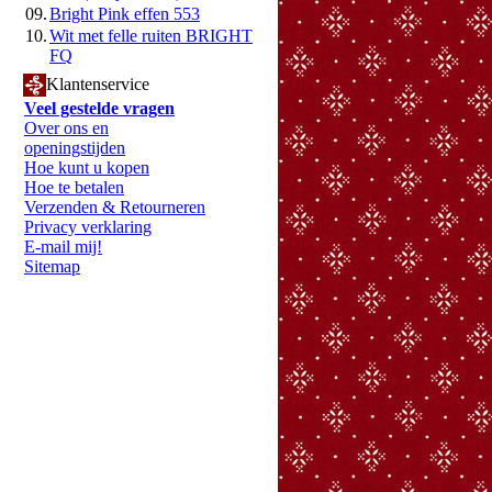
09.
Bright Pink effen 553
10.
Wit met felle ruiten BRIGHT
FQ
Klantenservice
Veel gestelde vragen
Over ons en
openingstijden
Hoe kunt u kopen
Hoe te betalen
Verzenden & Retourneren
Privacy verklaring
E-mail mij!
Sitemap