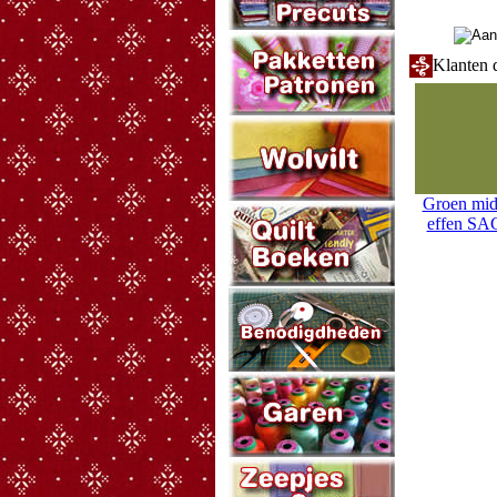
Klanten d
Groen mid
effen SA