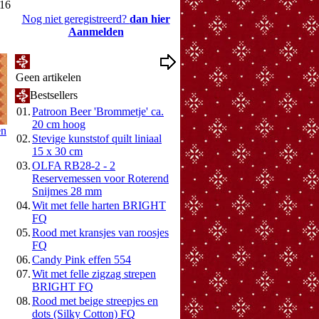
016
Nog niet geregistreerd?
dan hier
Aanmelden
Mijn Wenslijst
Geen artikelen
Bestsellers
01.
Patroon Beer 'Brommetje' ca.
20 cm hoog
en
02.
Stevige kunststof quilt liniaal
15 x 30 cm
03.
OLFA RB28-2 - 2
Reservemessen voor Roterend
Snijmes 28 mm
04.
Wit met felle harten BRIGHT
FQ
05.
Rood met kransjes van roosjes
FQ
06.
Candy Pink effen 554
07.
Wit met felle zigzag strepen
BRIGHT FQ
08.
Rood met beige streepjes en
dots (Silky Cotton) FQ