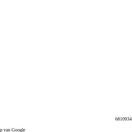
68109342 
lp van Google