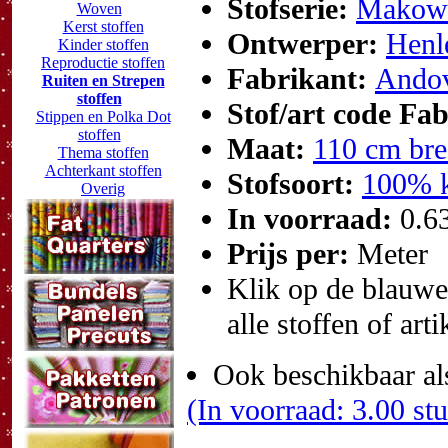
Stofserie:
Makowe
Woven
Kerst stoffen
Ontwerper:
Henl
Kinder stoffen
Reproductie stoffen
Fabrikant:
Andov
Ruiten en Strepen
stoffen
Stof/art code Fa
Stippen en Polka Dot
stoffen
Maat:
110 cm bre
Thema stoffen
Achterkant stoffen
Stofsoort:
100% k
Overig
In voorraad:
0.6
Prijs per:
Meter
Klik op de blauwe t
alle stoffen of art
Ook beschikbaar al
(In voorraad: 3.00 st