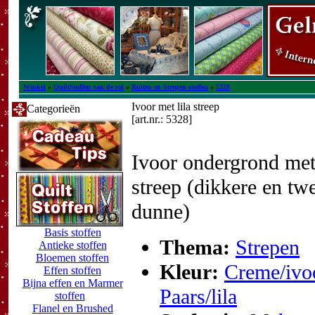
Winkel
»
QuiltStoffen van de rol
»
Ruiten en Strepen stoffen
»
5328
Ivoor met lila streep
Categorieën
[art.nr.: 5328]
Ivoor ondergrond met 
streep (dikkere en tw
dunne)
Basis stoffen
Thema:
Strepen
Antieke stoffen
Bloemen stoffen
Kleur:
Creme/ivo
Effen stoffen
Bijna effen en Marmer
Paars/lila
stoffen
Flanel en Brushed