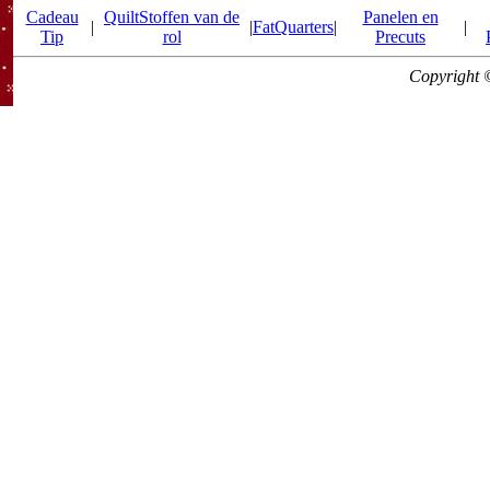
Cadeau
QuiltStoffen van de
Panelen en
|
|
FatQuarters
|
|
Tip
rol
Precuts
Copyright 