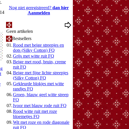
t.
Nog niet geregistreerd?
dan hier
014
Aanmelden
Mijn Wenslijst
Geen artikelen
Bestsellers
01.
Rood met beige streepjes en
dots (Silky Cotton) FQ
02.
Grijs met witte ruit FQ
03.
Beige met rood, bruin, creme
ruit FQ
ig
04.
Beige met fijne lichte streepjes
t
(Silky Cotton) FQ
05.
Gekleurde blokjes met witte
e
randjes FQ
06.
Groen, blauw geel witte streep
FQ
07.
Ivoor met blauw rode ruit FQ
08.
Rood witte ruit met roze
bloemetjes FQ
09.
Wit met roze en rode diagonale
ruit FQ