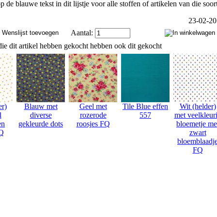
p de blauwe tekst in dit lijstje voor alle stoffen of artikelen van die soor
23-02-2
Aantal:
ie dit artikel hebben gekocht hebben ook dit gekocht
er)
Blauw met
Geel met
Tile Blue effen
Wit (helder)
l
diverse
rozerode
557
met veelkleur
en
gekleurde dots
roosjes FQ
bloemetje me
FQ
zwart
bloemblaadj
FQ