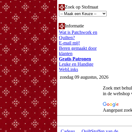
Zoek op Stofmaat
Informatie
Wat is Patchwork en
Quilten?
E-mail mij!
Beren gemaakt door
klanten
Gratis Patronen
Leuke en Handige
WebLinks
zondag 09 augustus, 2026
Zoek met behu
in de webshop 
Aangepast zoek
Cadeau
QuiltStoffen van de