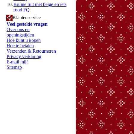
10.
Bruine ruit met beige en iets
rood FQ
Klantenservice
Veel gestelde vragen
Over ons en
openingstijden
Hoe kunt u kopen
Hoe te betalen
Verzenden & Retourneren
Privacy verklaring
E-mail mij!
Sitemap