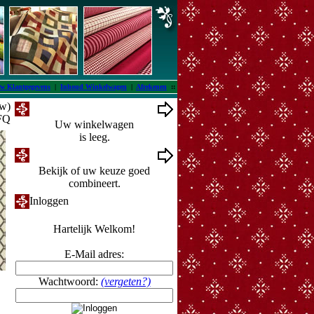
w Klantgegevens
|
Inhoud Winkelwagen
|
Afrekenen
::
tw)
Winkelwagen
 FQ
Uw winkelwagen
is leeg.
Ontwerpmuur
Bekijk of uw keuze goed
combineert.
Inloggen
Hartelijk Welkom!
E-Mail adres:
Wachtwoord:
(vergeten?)