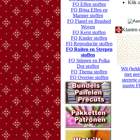
Klik o
FQ Effen stoffen
FQ Bijna Effen en
Marmer stoffen
FQ Flanel en Brushed
Woven
Klanten d
FQ Kerst stoffen
FQ Kinder stoffen
FQ Reproductie stoffen
FQ Ruiten en Strepen
stoffen
FQ Stippen en Polka
Dot stoffen
Wit (held
FQ Thema stoffen
met gee
FQ Overige stoffen
sterretje 
puntje 