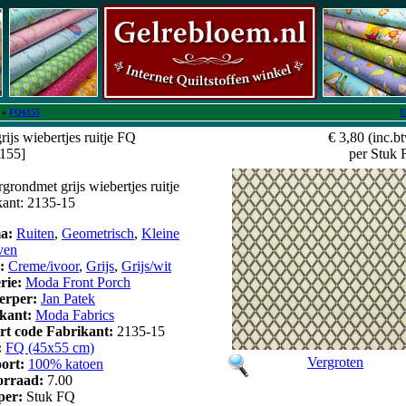
»
FQ6155
U
ijs wiebertjes ruitje FQ
€ 3,80
(inc.b
6155]
per Stuk
rondmet grijs wiebertjes ruitje
ikant: 2135-15
a:
Ruiten
,
Geometrisch
,
Kleine
ven
r:
Creme/ivoor
,
Grijs
,
Grijs/wit
erie:
Moda Front Porch
erper:
Jan Patek
kant:
Moda Fabrics
art code Fabrikant:
2135-15
:
FQ (45x55 cm)
Vergroten
oort:
100% katoen
orraad:
7.00
 per:
Stuk FQ