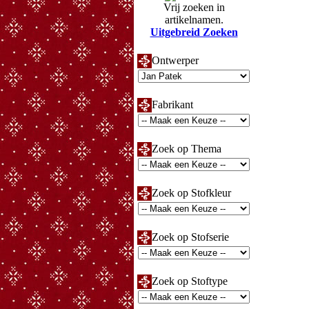
Vrij zoeken in
artikelnamen.
Uitgebreid Zoeken
Ontwerper
Fabrikant
Zoek op Thema
Zoek op Stofkleur
Zoek op Stofserie
Zoek op Stoftype