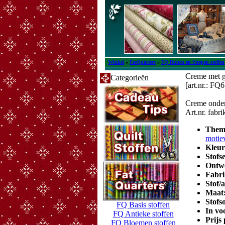
Winkel
»
FatQuarters
»
FQ Ruiten en Strepen stoffen
Creme met gr
Categorieën
[art.nr.: FQ
Creme onderg
Art.nr. fabr
Them
motie
Kleu
Stofs
Ontw
Fabri
Stof/
Maat
Stofs
FQ Basis stoffen
In vo
FQ Antieke stoffen
Prijs
FQ Bloemen stoffen