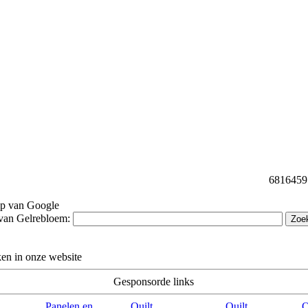
68164591 
lp van Google
van Gelrebloem:
en in onze website
Gesponsorde links
Panelen en
Quilt
Quilt
Q