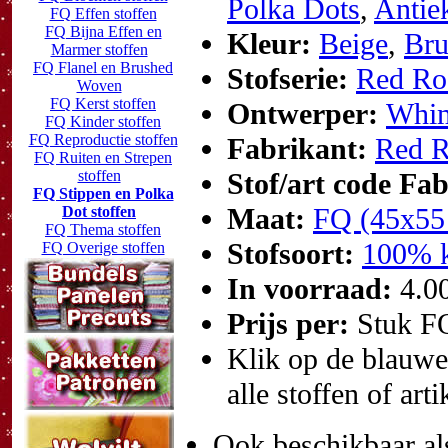
Polka Dots
,
Antie
FQ Effen stoffen
FQ Bijna Effen en
Kleur:
Beige
,
Bru
Marmer stoffen
FQ Flanel en Brushed
Stofserie:
Red Roo
Woven
FQ Kerst stoffen
Ontwerper:
Whim
FQ Kinder stoffen
FQ Reproductie stoffen
Fabrikant:
Red R
FQ Ruiten en Strepen
stoffen
Stof/art code Fa
FQ Stippen en Polka
Maat:
FQ (45x55
Dot stoffen
FQ Thema stoffen
Stofsoort:
100% k
FQ Overige stoffen
In voorraad:
4.0
Prijs per:
Stuk F
Klik op de blauwe t
alle stoffen of art
Ook beschikbaar al