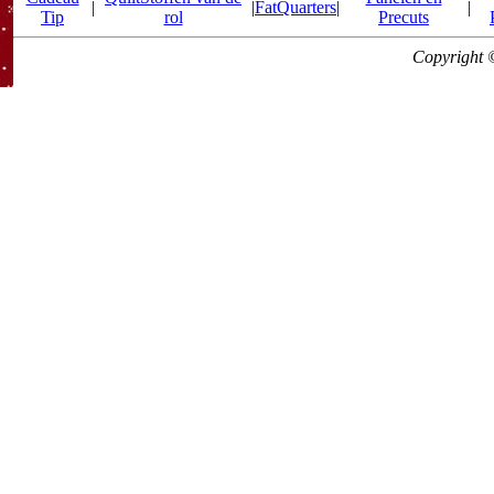
|
|
FatQuarters
|
|
Tip
rol
Precuts
Copyright 