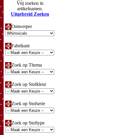
Vrij zoeken in
artikelnamen.
Uitgebreid Zoeken
Ontwerper
Fabrikant
Zoek op Thema
Zoek op Stofkleur
Zoek op Stofserie
Zoek op Stoftype