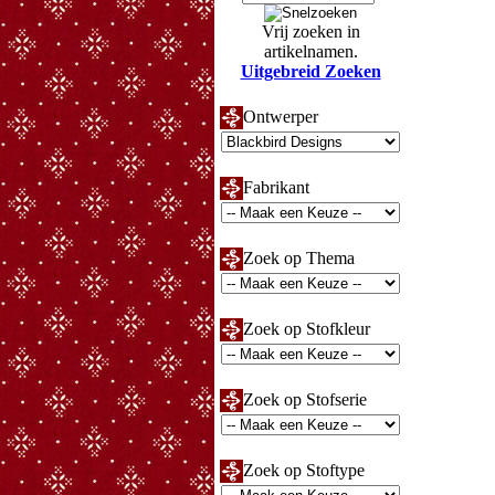
Vrij zoeken in
artikelnamen.
Uitgebreid Zoeken
Ontwerper
Fabrikant
Zoek op Thema
Zoek op Stofkleur
Zoek op Stofserie
Zoek op Stoftype