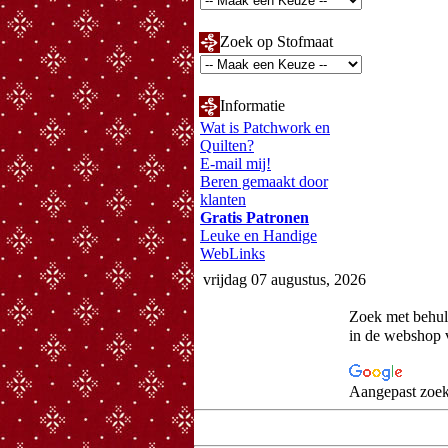
Zoek op Stofmaat
Informatie
Wat is Patchwork en
Quilten?
E-mail mij!
Beren gemaakt door
klanten
Gratis Patronen
Leuke en Handige
WebLinks
vrijdag 07 augustus, 2026
Zoek met behu
in de webshop 
Aangepast zoek