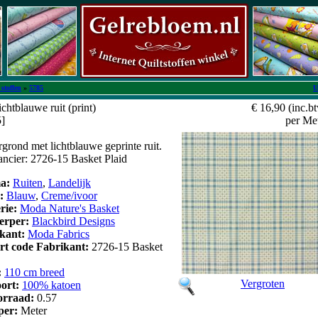
stoffen
»
5785
U
chtblauwe ruit (print)
€ 16,90
(inc.b
5]
per Me
rond met lichtblauwe geprinte ruit.
rancier: 2726-15 Basket Plaid
a:
Ruiten
,
Landelijk
r:
Blauw
,
Creme/ivoor
erie:
Moda Nature's Basket
erper:
Blackbird Designs
kant:
Moda Fabrics
art code Fabrikant:
2726-15 Basket
:
110 cm breed
Vergroten
oort:
100% katoen
orraad:
0.57
 per:
Meter