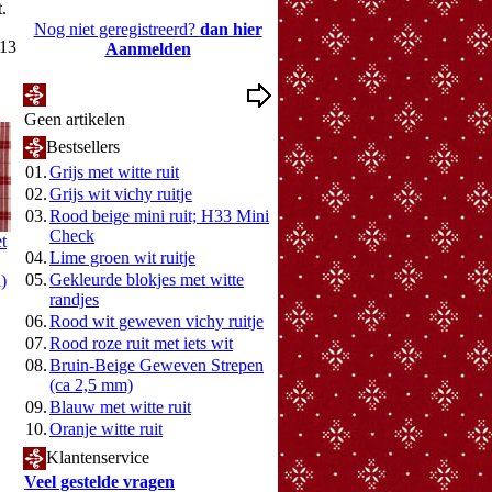
t.
Nog niet geregistreerd?
dan hier
013
Aanmelden
Mijn Wenslijst
Geen artikelen
Bestsellers
01.
Grijs met witte ruit
02.
Grijs wit vichy ruitje
03.
Rood beige mini ruit; H33 Mini
Check
t
04.
Lime groen wit ruitje
05.
Gekleurde blokjes met witte
)
randjes
06.
Rood wit geweven vichy ruitje
07.
Rood roze ruit met iets wit
08.
Bruin-Beige Geweven Strepen
(ca 2,5 mm)
09.
Blauw met witte ruit
10.
Oranje witte ruit
Klantenservice
Veel gestelde vragen