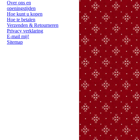
Over ons en
openingstijden
Hoe kunt u kopen
Hoe te betalen
Verzenden & Retourneren
Privacy verklaring
E-mail mij!
Sitemap