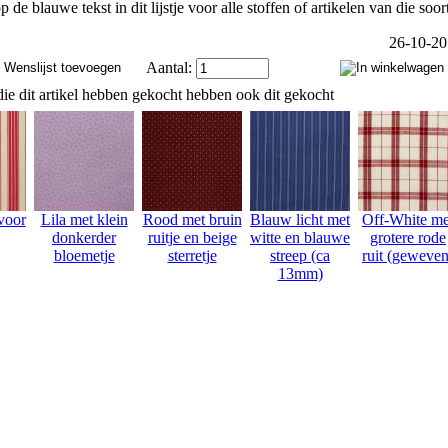
p de blauwe tekst in dit lijstje voor alle stoffen of artikelen van die soor
26-10-2
Aantal:
ie dit artikel hebben gekocht hebben ook dit gekocht
voor
Lila met klein
Rood met bruin
Blauw licht met
Off-White me
donkerder
ruitje en beige
witte en blauwe
grotere rode
bloemetje
sterretje
streep (ca
ruit (geweven
13mm)