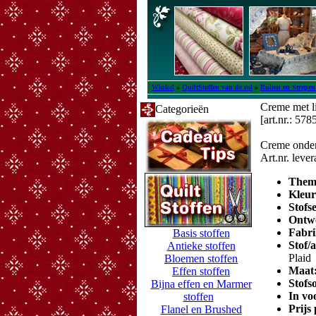
Winkel
»
QuiltStoffen van de rol
»
Ruiten en Strepen 
Creme met li
Categorieën
[art.nr.: 578
Creme onderg
Art.nr. leve
Them
Kleu
Stofs
Ontw
Fabri
Basis stoffen
Stof/
Antieke stoffen
Plaid
Bloemen stoffen
Maat
Effen stoffen
Stofs
Bijna effen en Marmer
In vo
stoffen
Prijs
Flanel en Brushed