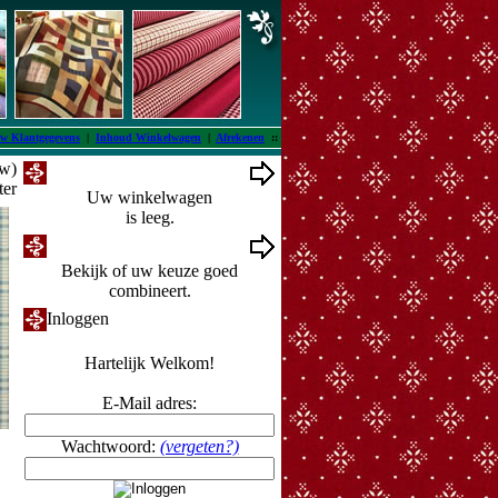
w Klantgegevens
|
Inhoud Winkelwagen
|
Afrekenen
::
tw)
Winkelwagen
ter
Uw winkelwagen
is leeg.
Ontwerpmuur
Bekijk of uw keuze goed
combineert.
Inloggen
Hartelijk Welkom!
E-Mail adres:
Wachtwoord:
(vergeten?)