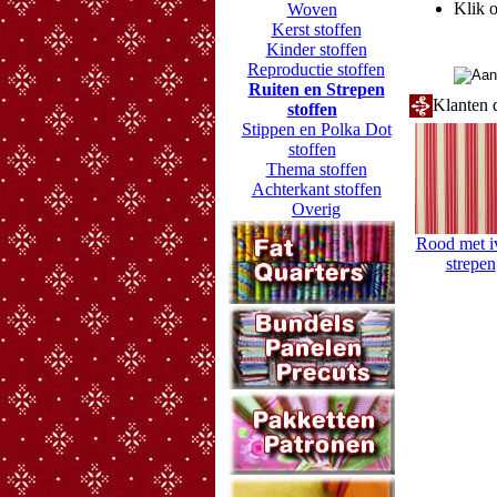
Klik o
Woven
Kerst stoffen
Kinder stoffen
Reproductie stoffen
Ruiten en Strepen
Klanten d
stoffen
Stippen en Polka Dot
stoffen
Thema stoffen
Achterkant stoffen
Overig
Rood met i
strepen