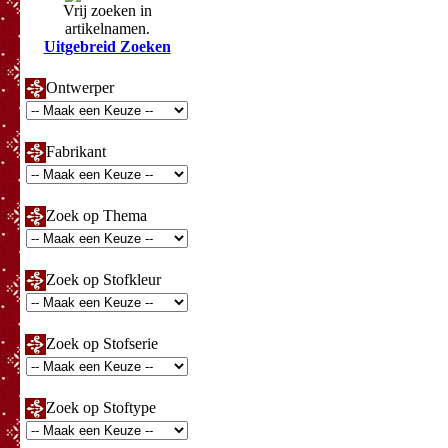
Vrij zoeken in
artikelnamen.
Uitgebreid Zoeken
Ontwerper
Fabrikant
Zoek op Thema
Zoek op Stofkleur
Zoek op Stofserie
Zoek op Stoftype