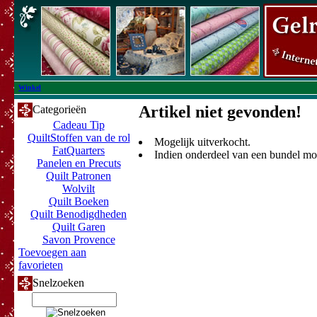
Winkel
Artikel niet gevonden!
Categorieën
Cadeau Tip
QuiltStoffen van de rol
Mogelijk uitverkocht.
FatQuarters
Indien onderdeel van een bundel moge
Panelen en Precuts
Quilt Patronen
Wolvilt
Quilt Boeken
Quilt Benodigdheden
Quilt Garen
Savon Provence
Toevoegen aan
favorieten
Snelzoeken