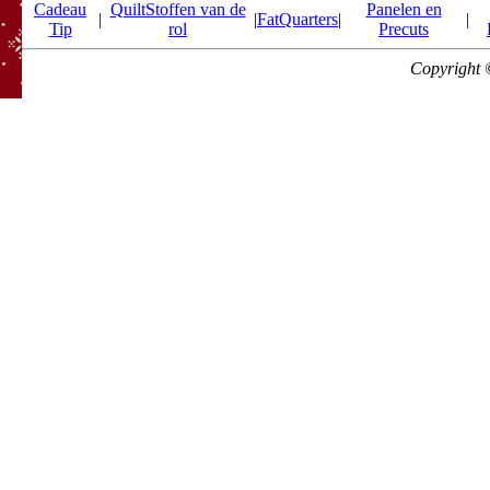
Cadeau
QuiltStoffen van de
Panelen en
|
|
FatQuarters
|
|
Tip
rol
Precuts
Copyright 