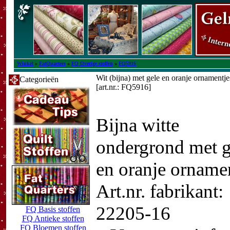
Winkel
»
FatQuarters
»
FQ Overige stoffen
»
FQ5916
Wit (bijna) met gele en oranje ornamentj
Categorieën
[art.nr.: FQ5916]
Bijna witte
ondergrond met g
en oranje orname
Art.nr. fabrikant:
22205-16
FQ Basis stoffen
FQ Antieke stoffen
FQ Bloemen stoffen