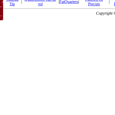
|
|
FatQuarters
|
|
Tip
rol
Precuts
Copyright 