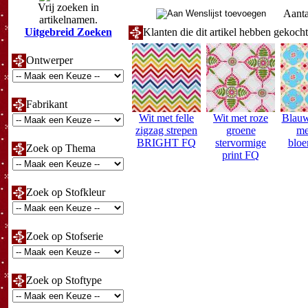
Vrij zoeken in
Aanta
artikelnamen.
Uitgebreid Zoeken
Klanten die dit artikel hebben gekoch
Ontwerper
Fabrikant
Wit met felle
Wit met roze
Blauw
zigzag strepen
groene
me
BRIGHT FQ
stervormige
blo
Zoek op Thema
print FQ
Zoek op Stofkleur
Zoek op Stofserie
Zoek op Stoftype