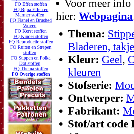
Voor meer info 
FQ Effen stoffen
FQ Bijna Effen en
hier:
Webpagina
Marmer stoffen
FQ Flanel en Brushed
Woven
Thema:
Stipp
FQ Kerst stoffen
FQ Kinder stoffen
FQ Reproductie stoffen
Bladeren, takj
FQ Ruiten en Strepen
stoffen
Kleur:
Geel
,
O
FQ Stippen en Polka
Dot stoffen
FQ Thema stoffen
kleuren
FQ Overige stoffen
Stofserie:
Mod
Ontwerper:
M
Fabrikant:
Mo
Stof/art code