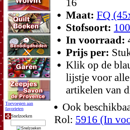
16
Maat:
FQ (45
Stofsoort:
100
In voorraad:
Prijs per:
Stu
Klik op de blau
lijstje voor all
artikelen van d
Toevoegen aan
Ook beschikbaar
favorieten
Snelzoeken
Rol:
5916 (In voo