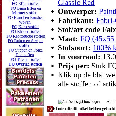
Classic Red
FQ Effen stoffen
FQ Bijna Effen en
Ontwerper:
Paint
Marmer stoffen
FQ Flanel en Brushed
Fabrikant:
Fabri-
Woven
FQ Kerst stoffen
Stof/art code Fa
FQ Kinder stoffen
FQ Reproductie stoffen
Maat:
FQ (45x55
FQ Ruiten en Strepen
stoffen
Stofsoort:
100% k
FQ Stippen en Polka
In voorraad:
13.
Dot stoffen
FQ Thema stoffen
Prijs per:
Stuk F
FQ Overige stoffen
Klik op de blauwe t
alle stoffen of arti
Aanta
Klanten die dit artikel hebben gekoch