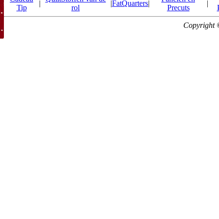
|
|
FatQuarters
|
|
Tip
rol
Precuts
Copyright 