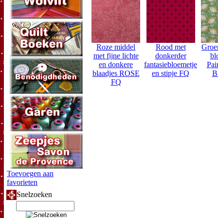
Roze middel
Rood met
Groe
met fijne lichte
donkerder
bl
en donkere
fantasiebloemetje
Pai
blaadjes ROSE
en stipje FQ
B
FQ
Toevoegen aan
favorieten
Snelzoeken