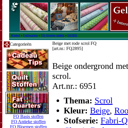
Winkel
»
FatQuarters
»
FQ Overige stoffen
»
FQ2895
Beige met rode scrol FQ
Categorieën
[art.nr.: FQ2895]
Beige ondergrond met
scrol.
Art.nr.: 6951
Thema:
Scrol
Kleur:
Beige
,
Ro
FQ Basis stoffen
Stofserie:
Fabri-Q
FQ Antieke stoffen
FQ Bloemen stoffen