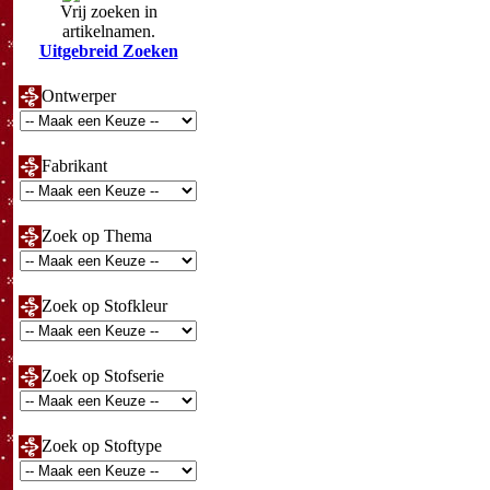
Vrij zoeken in
artikelnamen.
Uitgebreid Zoeken
Ontwerper
Fabrikant
Zoek op Thema
Zoek op Stofkleur
Zoek op Stofserie
Zoek op Stoftype