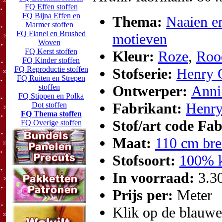
FQ Effen stoffen
FQ Bijna Effen en
Thema:
Naaien en
Marmer stoffen
FQ Flanel en Brushed
motieven
Woven
FQ Kerst stoffen
Kleur:
Roze
,
Roo
FQ Kinder stoffen
FQ Reproductie stoffen
Stofserie:
Henry G
FQ Ruiten en Strepen
stoffen
Ontwerper:
Anni
FQ Stippen en Polka
Fabrikant:
Henry
Dot stoffen
FQ Thema stoffen
Stof/art code Fa
FQ Overige stoffen
Maat:
110 cm bre
Stofsoort:
100% k
In voorraad:
3.3
Prijs per:
Meter
Klik op de blauwe t