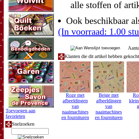
alle stoffen of art
Ook beschikbaar al
(In voorraad: 1.00 st
Aanta
Klanten die dit artikel hebben gekoch
Roze met
Beige met
Ro
afbeeldingen
afbeeldingen
klein
van
van
g
Toevoegen aan
naaimachines
naaimachines
favorieten
en fournituren
en fournituren
Snelzoeken