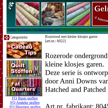
Winkel
»
FatQuarters
»
FQ Thema stoffen
»
6022
Rozerood met kleine klosjes garen
Categorieën
[art.nr.: 6022]
Rozerode ondergrond
kleine klosjes garen.
Deze serie is ontwor
door Anni Downs va
Hatched and Patched
FQ Basis stoffen
FQ Antieke stoffen
Art.nr. fabrikant: 80
FQ Bloemen stoffen