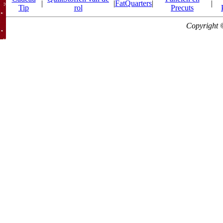
|
|
FatQuarters
|
|
Tip
rol
Precuts
Copyright 