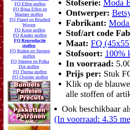
Stofserie:
Moda El
FQ Effen stoffen
FQ Bijna Effen en
Ontwerper:
Bets
Marmer stoffen
FQ Flanel en Brushed
Fabrikant:
Moda 
Woven
FQ Kerst stoffen
Stof/art code Fa
FQ Kinder stoffen
FQ Reproductie
Maat:
FQ (45x55
stoffen
FQ Ruiten en Strepen
Stofsoort:
100% k
stoffen
In voorraad:
5.0
FQ Stippen en Polka
Dot stoffen
Prijs per:
Stuk F
FQ Thema stoffen
FQ Overige stoffen
Klik op de blauwe t
alle stoffen of art
Ook beschikbaar al
(In voorraad: 4.35 me