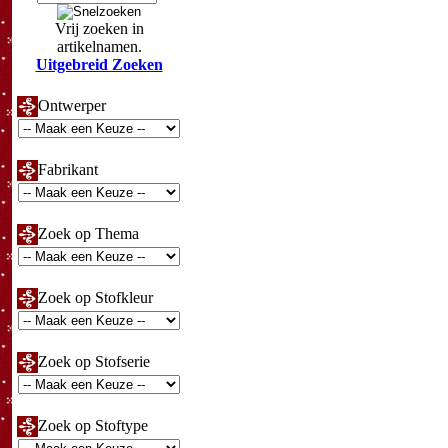
Vrij zoeken in
artikelnamen.
Uitgebreid Zoeken
Ontwerper
Fabrikant
Zoek op Thema
Zoek op Stofkleur
Zoek op Stofserie
Zoek op Stoftype