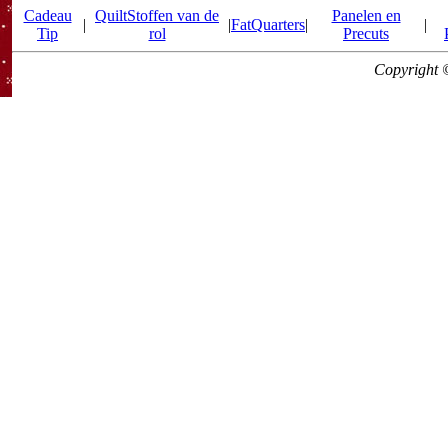
Cadeau
QuiltStoffen van de
Panelen en
|
|
FatQuarters
|
|
Tip
rol
Precuts
Copyright 