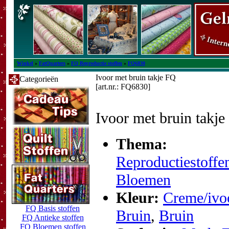
Winkel
»
FatQuarters
»
FQ Reproductie stoffen
»
FQ6830
Ivoor met bruin takje FQ
Categorieën
[art.nr.: FQ6830]
Ivoor met bruin takje
Thema:
Reproductiestoffe
Bloemen
Kleur:
Creme/ivo
FQ Basis stoffen
Bruin
,
Bruin
FQ Antieke stoffen
FQ Bloemen stoffen