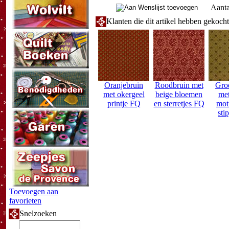
Aanta
Klanten die dit artikel hebben gekoch
Oranjebruin
Roodbruin met
Gro
met okergeel
beige bloemen
met
printje FQ
en sterretjes FQ
mot
sti
Toevoegen aan
favorieten
Snelzoeken