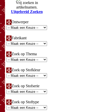
Vrij zoeken in
artikelnamen.
Uitgebreid Zoeken
Ontwerper
Fabrikant
Zoek op Thema
Zoek op Stofkleur
Zoek op Stofserie
Zoek op Stoftype