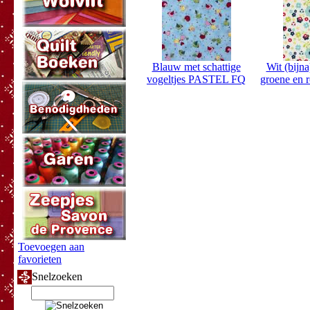
Blauw met schattige
Wit (bijn
vogeltjes PASTEL FQ
groene en 
Toevoegen aan
favorieten
Snelzoeken