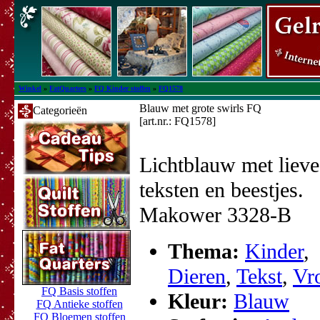
Winkel
»
FatQuarters
»
FQ Kinder stoffen
»
FQ1578
Blauw met grote swirls FQ
Categorieën
[art.nr.: FQ1578]
Lichtblauw met lieve
teksten en beestjes.
Makower 3328-B
Thema:
Kinder
,
Dieren
,
Tekst
,
Vro
FQ Basis stoffen
Kleur:
Blauw
FQ Antieke stoffen
FQ Bloemen stoffen