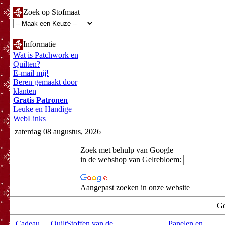
Zoek op Stofmaat
Informatie
Wat is Patchwork en
Quilten?
E-mail mij!
Beren gemaakt door
klanten
Gratis Patronen
Leuke en Handige
WebLinks
zaterdag 08 augustus, 2026
Zoek met behulp van Google
in de webshop van Gelrebloem:
Aangepast zoeken in onze website
Ge
Cadeau
QuiltStoffen van de
Panelen en