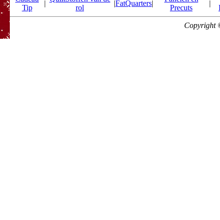
|
|
FatQuarters
|
|
Tip
rol
Precuts
Copyright 