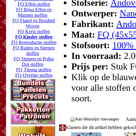
Stofserie:
Andove
FQ Effen stoffen
FQ Bijna Effen en
Ontwerper:
Nan
Marmer stoffen
FQ Flanel en Brushed
Fabrikant:
Ando
Woven
FQ Kerst stoffen
Maat:
FQ (45x5
FQ Kinder stoffen
FQ Reproductie stoffen
Stofsoort:
100% 
FQ Ruiten en Strepen
stoffen
In voorraad:
2.
FQ Stippen en Polka
Prijs per:
Stuk 
Dot stoffen
FQ Thema stoffen
Klik op de blauwe 
FQ Overige stoffen
voor alle stoffen 
soort.
Aant
Klanten die dit artikel hebben gekoc