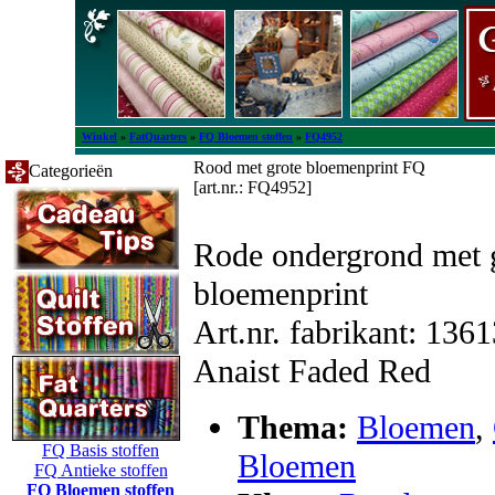
Winkel
»
FatQuarters
»
FQ Bloemen stoffen
»
FQ4952
Rood met grote bloemenprint FQ
Categorieën
[art.nr.: FQ4952]
Rode ondergrond met 
bloemenprint
Art.nr. fabrikant: 136
Anaist Faded Red
Thema:
Bloemen
,
FQ Basis stoffen
Bloemen
FQ Antieke stoffen
FQ Bloemen stoffen