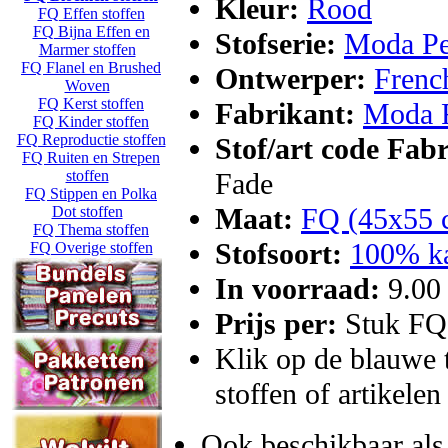
Kleur:
Rood
FQ Effen stoffen
FQ Bijna Effen en
Stofserie:
Moda Pet
Marmer stoffen
FQ Flanel en Brushed
Ontwerper:
Frenc
Woven
FQ Kerst stoffen
Fabrikant:
Moda F
FQ Kinder stoffen
FQ Reproductie stoffen
Stof/art code Fab
FQ Ruiten en Strepen
stoffen
Fade
FQ Stippen en Polka
Maat:
FQ (45x55 
Dot stoffen
FQ Thema stoffen
Stofsoort:
100% k
FQ Overige stoffen
In voorraad:
9.0
Prijs per:
Stuk FQ
Klik op de blauwe te
stoffen of artikelen
Ook beschikbaar als