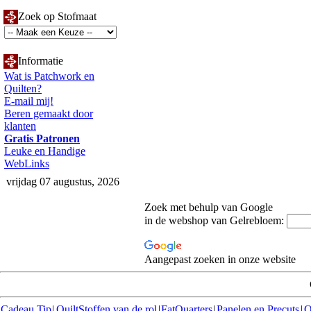
Zoek op Stofmaat
Informatie
Wat is Patchwork en
Quilten?
E-mail mij!
Beren gemaakt door
klanten
Gratis Patronen
Leuke en Handige
WebLinks
vrijdag 07 augustus, 2026
Zoek met behulp van Google
in de webshop van Gelrebloem:
Aangepast zoeken in onze website
Cadeau Tip
|
QuiltStoffen van de rol
|
FatQuarters
|
Panelen en Precuts
|
Q