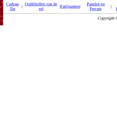
Cadeau
QuiltStoffen van de
Panelen en
|
|
FatQuarters
|
|
Tip
rol
Precuts
Copyright 