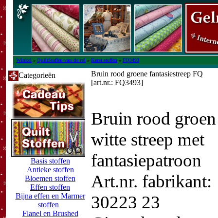
Winkel
»
QuiltStoffen van de rol
»
Kerst stoffen
»
FQ3493
Bruin rood groene fantasiestreep FQ
Categorieën
[art.nr.: FQ3493]
Bruin rood groen
witte streep met
fantasiepatroon
Basis stoffen
Antieke stoffen
Art.nr. fabrikant:
Bloemen stoffen
Effen stoffen
Bijna effen en Marmer
30223 23
stoffen
Flanel en Brushed