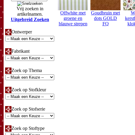
Vrij zoeken in
Offwhite met
Goudbruin met
Wi
artikelnamen.
groene en
dots GOLD
kerst
Uitgebreid Zoeken
blauwe strepen
FQ
klo
Ontwerper
Fabrikant
Zoek op Thema
Zoek op Stofkleur
Zoek op Stofserie
Zoek op Stoftype