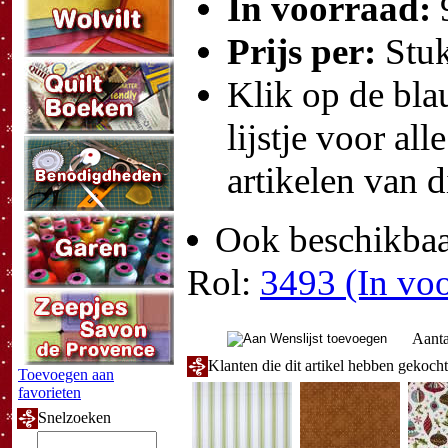
In voorraad:
Prijs per:
Stu
Klik op de blau
lijstje voor all
artikelen van d
Ook beschikbaar
Rol:
3493 (In voo
Aanta
Klanten die dit artikel hebben gekoch
Toevoegen aan
favorieten
Snelzoeken