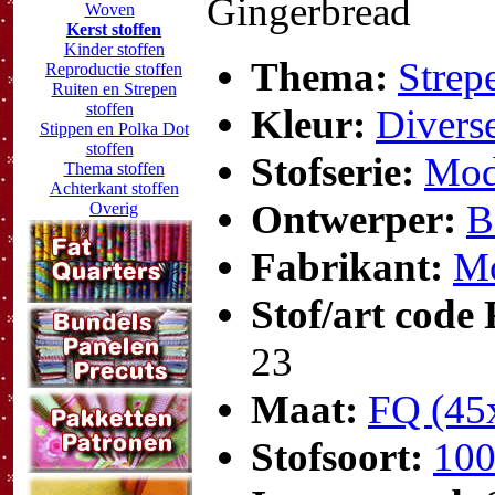
Gingerbread
Woven
Kerst stoffen
Kinder stoffen
Thema:
Strep
Reproductie stoffen
Ruiten en Strepen
stoffen
Kleur:
Divers
Stippen en Polka Dot
stoffen
Stofserie:
Mod
Thema stoffen
Achterkant stoffen
Ontwerper:
B
Overig
Fabrikant:
Mo
Stof/art code
23
Maat:
FQ (45
Stofsoort:
100