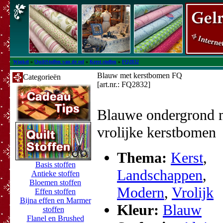
Winkel
»
QuiltStoffen van de rol
»
Kerst stoffen
»
FQ2832
Blauw met kerstbomen FQ
Categorieën
[art.nr.: FQ2832]
Blauwe ondergrond 
vrolijke kerstbomen
Thema:
Kerst
,
Basis stoffen
Landschappen
,
Antieke stoffen
Bloemen stoffen
Modern
,
Vrolijk
Effen stoffen
Bijna effen en Marmer
Kleur:
Blauw
stoffen
Flanel en Brushed