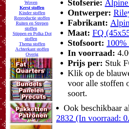
Stofserie:
Alpine
Woven
Kerst stoffen
Ontwerper:
Rile
Kinder stoffen
Reproductie stoffen
Fabrikant:
Alpin
Ruiten en Strepen
stoffen
Maat:
FQ (45x5
Stippen en Polka Dot
stoffen
Stofsoort:
100% 
Thema stoffen
Achterkant stoffen
In voorraad:
4.
Overig
Prijs per:
Stuk 
Klik op de blauwe 
voor alle stoffen 
soort.
Ook beschikbaar al
2832 (In voorraad: 0