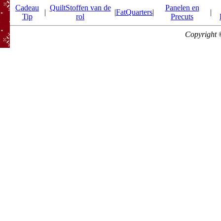
Cadeau
QuiltStoffen van de
Panelen en
|
|
FatQuarters
|
|
Tip
rol
Precuts
Copyright 