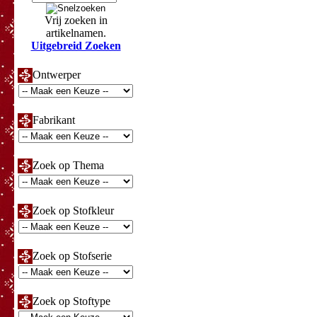
Vrij zoeken in
artikelnamen.
Uitgebreid Zoeken
Ontwerper
Fabrikant
Zoek op Thema
Zoek op Stofkleur
Zoek op Stofserie
Zoek op Stoftype