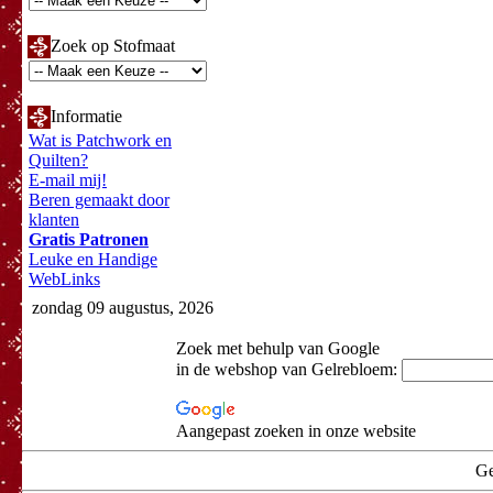
Zoek op Stofmaat
Informatie
Wat is Patchwork en
Quilten?
E-mail mij!
Beren gemaakt door
klanten
Gratis Patronen
Leuke en Handige
WebLinks
zondag 09 augustus, 2026
Zoek met behulp van Google
in de webshop van Gelrebloem:
Aangepast zoeken in onze website
Ge