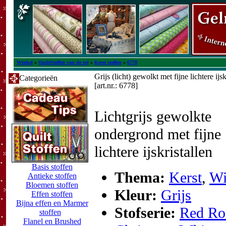
Winkel
»
QuiltStoffen van de rol
»
Kerst stoffen
»
6778
Grijs (licht) gewolkt met fijne lichtere ijsk
Categorieën
[art.nr.: 6778]
Lichtgrijs gewolkte
ondergrond met fijne
lichtere ijskristallen
Basis stoffen
Thema:
Kerst
,
Wi
Antieke stoffen
Bloemen stoffen
Kleur:
Grijs
Effen stoffen
Bijna effen en Marmer
Stofserie:
Red Ro
stoffen
Flanel en Brushed