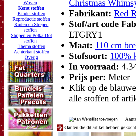
Christmas Whims
Woven
Kerst stoffen
Fabrikant:
Red R
Kinder stoffen
Reproductie stoffen
Stof/art code Fa
Ruiten en Strepen
stoffen
LTGRY1
Stippen en Polka Dot
stoffen
Maat:
110 cm bre
Thema stoffen
Achterkant stoffen
Stofsoort:
100% k
Overig
In voorraad:
4.3
Prijs per:
Meter
Klik op de blauwe t
alle stoffen of art
Aanta
Klanten die dit artikel hebben gekoch