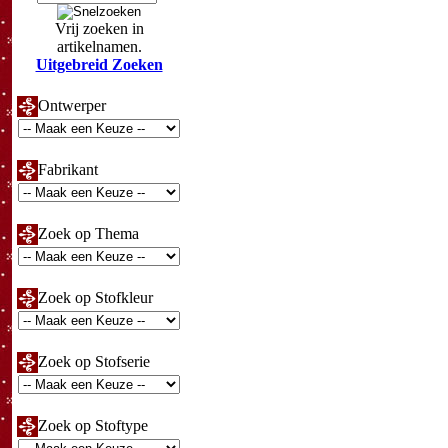
Vrij zoeken in
artikelnamen.
Uitgebreid Zoeken
Ontwerper
Fabrikant
Zoek op Thema
Zoek op Stofkleur
Zoek op Stofserie
Zoek op Stoftype