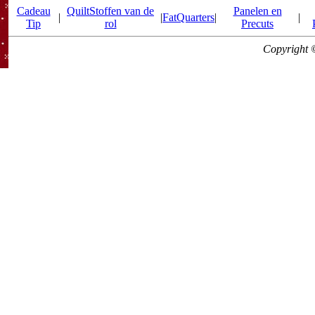
Cadeau
QuiltStoffen van de
Panelen en
|
|
FatQuarters
|
|
Tip
rol
Precuts
Copyright 