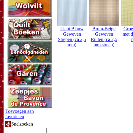
Licht Blauw
Bruin-Beige
Groe
Geweven
Geweven
met d
Strepen (ca 2,5
Ruiten (ca 2,5
r
mm)
mm streep)
Toevoegen aan
favorieten
Snelzoeken