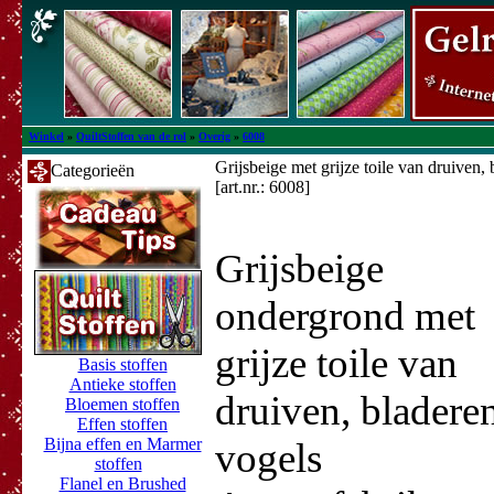
Winkel
»
QuiltStoffen van de rol
»
Overig
»
6008
Grijsbeige met grijze toile van druiven,
Categorieën
[art.nr.: 6008]
Grijsbeige
ondergrond met
grijze toile van
Basis stoffen
Antieke stoffen
druiven, bladere
Bloemen stoffen
Effen stoffen
Bijna effen en Marmer
vogels
stoffen
Flanel en Brushed