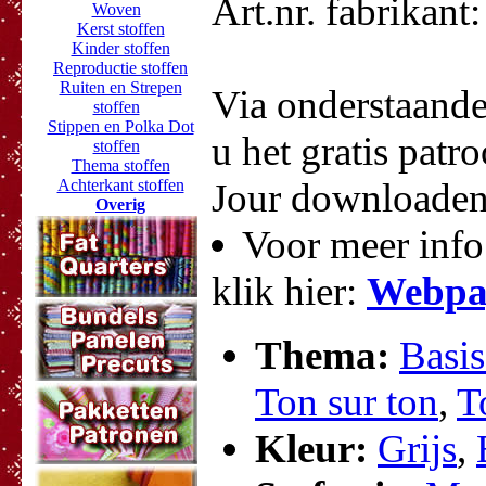
Art.nr. fabrikan
Woven
Kerst stoffen
Kinder stoffen
Reproductie stoffen
Ruiten en Strepen
Via onderstaand
stoffen
Stippen en Polka Dot
u het gratis patr
stoffen
Thema stoffen
Achterkant stoffen
Jour downloaden
Overig
Voor meer info
klik hier:
Webpa
Thema:
Basis
Ton sur ton
,
T
Kleur:
Grijs
,