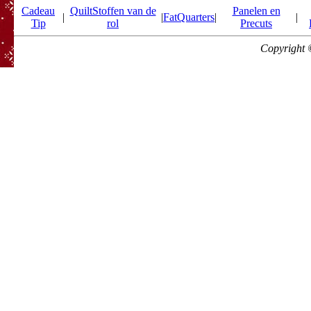
Cadeau
QuiltStoffen van de
Panelen en
|
|
FatQuarters
|
|
Tip
rol
Precuts
Copyright 