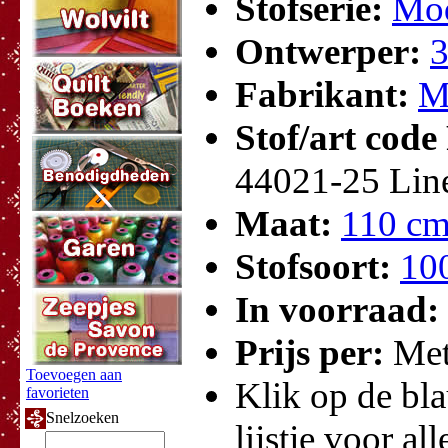
Stofserie:
Mod
Ontwerper:
3
Fabrikant:
M
Stof/art code
44021-25 Lin
Maat:
110 cm
Stofsoort:
10
In voorraad:
Prijs per:
Met
Toevoegen aan
Klik op de bla
favorieten
Snelzoeken
lijstje voor all