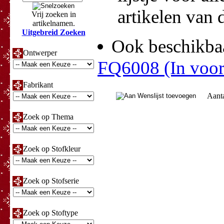
artikelen van d
Vrij zoeken in
artikelnamen.
Uitgebreid Zoeken
Ook beschikbaa
Ontwerper
FQ6008 (In voorr
Fabrikant
Aant
Zoek op Thema
Zoek op Stofkleur
Zoek op Stofserie
Zoek op Stoftype