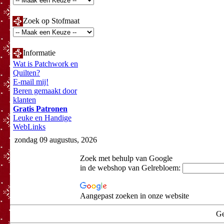
Zoek op Stofmaat
Informatie
Wat is Patchwork en
Quilten?
E-mail mij!
Beren gemaakt door
klanten
Gratis Patronen
Leuke en Handige
WebLinks
zondag 09 augustus, 2026
Zoek met behulp van Google
in de webshop van Gelrebloem:
Aangepast zoeken in onze website
Ge