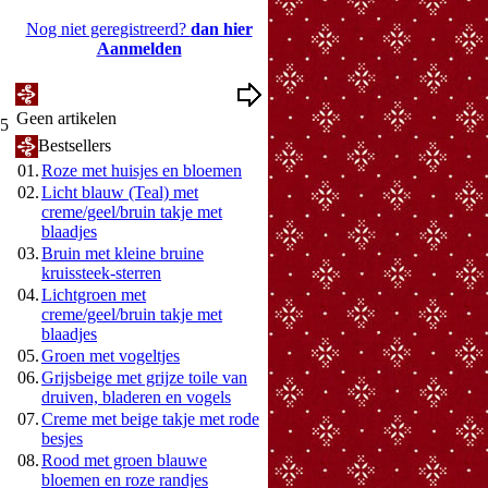
Nog niet geregistreerd?
dan hier
Aanmelden
Mijn Wenslijst
Geen artikelen
15
Bestsellers
01.
Roze met huisjes en bloemen
02.
Licht blauw (Teal) met
creme/geel/bruin takje met
blaadjes
03.
Bruin met kleine bruine
kruissteek-sterren
04.
Lichtgroen met
creme/geel/bruin takje met
blaadjes
05.
Groen met vogeltjes
06.
Grijsbeige met grijze toile van
druiven, bladeren en vogels
07.
Creme met beige takje met rode
besjes
08.
Rood met groen blauwe
bloemen en roze randjes