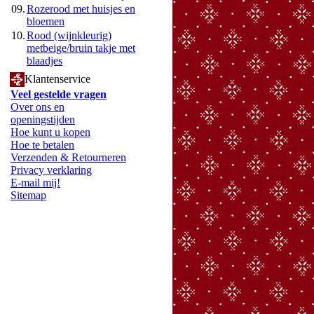
09.
Rozerood met huisjes en
bloemen
10.
Rood (wijnkleurig)
metbeige/bruin takje met
blaadjes
Klantenservice
Veel gestelde vragen
Over ons en
openingstijden
Hoe kunt u kopen
Hoe te betalen
Verzenden & Retourneren
Privacy verklaring
E-mail mij!
Sitemap