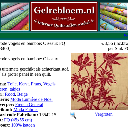
Uw
rode vogels en bamboe: Oiseaux FQ
€ 3,56
(inc.bt
Q3400]
per Stuk 
rode vogels en bamboe: Oiseaux
s uitermate geschikt als achterkant stof,
 als groter panel in een quilt.
ma:
Toile
,
Kerst
,
Frans
,
Vogels
,
eren, takjes
ur:
Rood
,
Beige
serie:
Moda Lumière de Noël
werper:
French General
rikant:
Moda Fabrics
Vergroten
/art code Fabrikant:
13542 15
t:
FQ (45x55 cm)
soort:
100% katoen