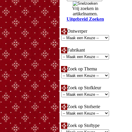
Vrij zoeken in
artikelnamen.
Uitgebreid Zoeken
Ontwerper
Fabrikant
Zoek op Thema
Zoek op Stofkleur
Zoek op Stofserie
Zoek op Stoftype