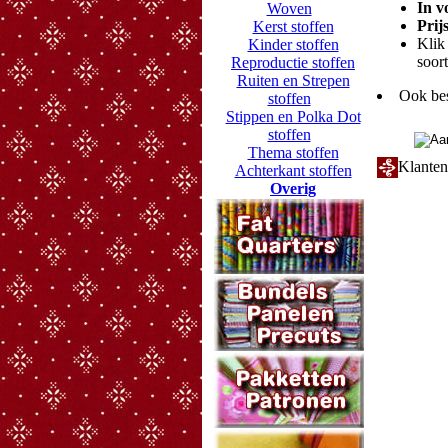
In v
Woven
Prij
Kerst stoffen
Klik 
Kinder stoffen
soort
Reproductie stoffen
Ruiten en Strepen
Ook bes
stoffen
Stippen en Polka Dot
stoffen
Thema stoffen
Klanten
Achterkant stoffen
Overig