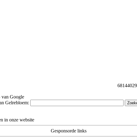
68144029 b
p van Google
van Gelrebloem:
n in onze website
Gesponsorde links