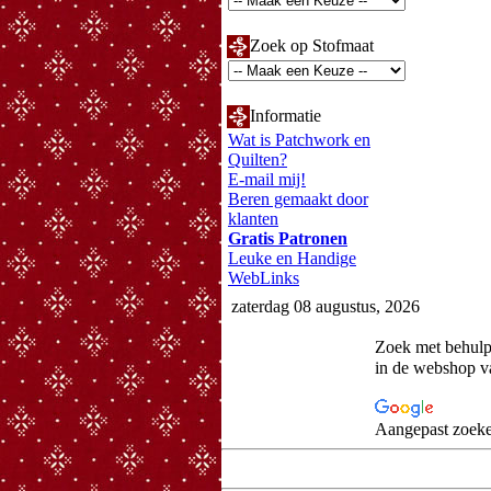
Zoek op Stofmaat
Informatie
Wat is Patchwork en
Quilten?
E-mail mij!
Beren gemaakt door
klanten
Gratis Patronen
Leuke en Handige
WebLinks
zaterdag 08 augustus, 2026
Zoek met behul
in de webshop 
Aangepast zoeke