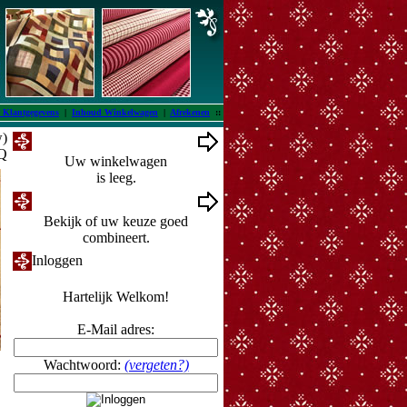
 Klantgegevens
|
Inhoud Winkelwagen
|
Afrekenen
::
w)
Winkelwagen
FQ
Uw winkelwagen
is leeg.
Ontwerpmuur
Bekijk of uw keuze goed
combineert.
Inloggen
Hartelijk Welkom!
E-Mail adres:
Wachtwoord:
(vergeten?)