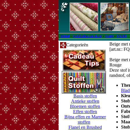
Winkel
»
QuiltStoffen van de rol
»
Overig
»
FQ3400
Beige met 
Categorieën
[art.nr.: F
Beige met 
Rouge
Deze stof i
randstof, of
The
Blad
Kle
Basis stoffen
Stof
Antieke stoffen
Ont
Bloemen stoffen
Fab
Effen stoffen
Stof
Bijna effen en Marmer
Maa
stoffen
Stof
Flanel en Brushed