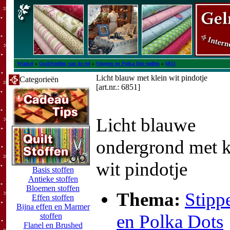
Winkel
»
QuiltStoffen van de rol
»
Stippen en Polka Dot stoffen
»
6851
Licht blauw met klein wit pindotje
Categorieën
[art.nr.: 6851]
Licht blauwe
ondergrond met k
wit pindotje
Basis stoffen
Antieke stoffen
Bloemen stoffen
Thema:
Stipp
Effen stoffen
Bijna effen en Marmer
en Polka Dots
stoffen
Flanel en Brushed