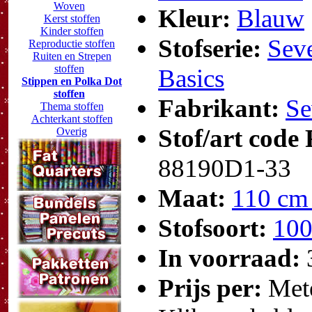
Woven
Kleur:
Blauw
Kerst stoffen
Kinder stoffen
Stofserie:
Seve
Reproductie stoffen
Ruiten en Strepen
stoffen
Basics
Stippen en Polka Dot
stoffen
Fabrikant:
Se
Thema stoffen
Achterkant stoffen
Stof/art code
Overig
88190D1-33
Maat:
110 cm
Stofsoort:
100
In voorraad:
Prijs per:
Met