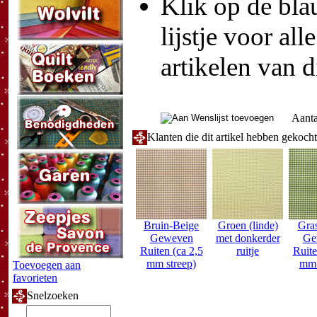
Klik op de blau
lijstje voor all
artikelen van d
Aanta
Klanten die dit artikel hebben gekoch
Bruin-Beige
Groen (linde)
Gra
Geweven
met donkerder
Ge
Ruiten (ca 2,5
ruitje
Ruite
mm streep)
mm 
Toevoegen aan
favorieten
Snelzoeken