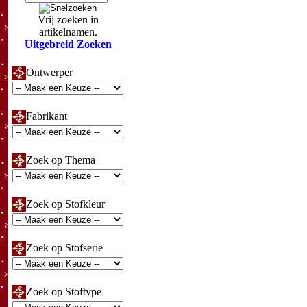
Vrij zoeken in
artikelnamen.
Uitgebreid Zoeken
Ontwerper
Fabrikant
Zoek op Thema
Zoek op Stofkleur
Zoek op Stofserie
Zoek op Stoftype