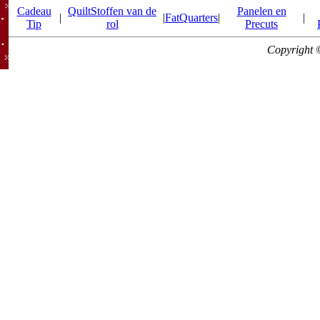
Cadeau
QuiltStoffen van de
Panelen en
|
|
FatQuarters
|
|
Tip
rol
Precuts
Copyright 