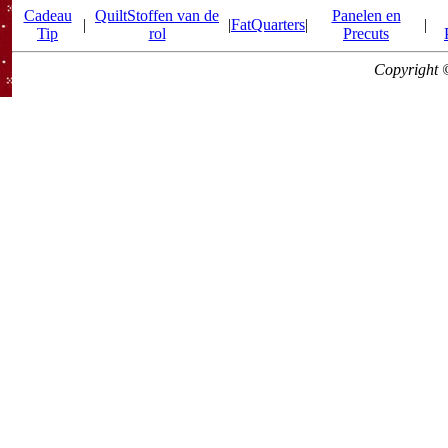
Cadeau
QuiltStoffen van de
Panelen en
|
|
FatQuarters
|
|
Tip
rol
Precuts
Copyright 