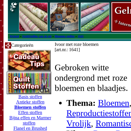
Winkel
»
QuiltStoffen van de rol
»
Bloemen stoffen
»
1641
Ivoor met roze bloemen
Categorieën
[art.nr.: 1641]
Gebroken witte
ondergrond met roze
bloemen en blaadjes.
Basis stoffen
Thema:
Bloemen
Antieke stoffen
Bloemen stoffen
Reproductiestoffe
Effen stoffen
Bijna effen en Marmer
Vrolijk
,
Romantis
stoffen
Flanel en Brushed