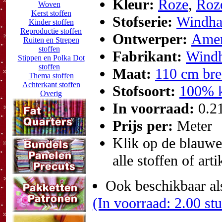
Kleur:
Roze
,
Roz
Woven
Kerst stoffen
Stofserie:
Windha
Kinder stoffen
Reproductie stoffen
Ontwerper:
Amer
Ruiten en Strepen
stoffen
Fabrikant:
Windh
Stippen en Polka Dot
stoffen
Maat:
110 cm bre
Thema stoffen
Achterkant stoffen
Stofsoort:
100% k
Overig
In voorraad:
0.2
Prijs per:
Meter
Klik op de blauwe t
alle stoffen of art
Ook beschikbaar al
(In voorraad: 2.00 st