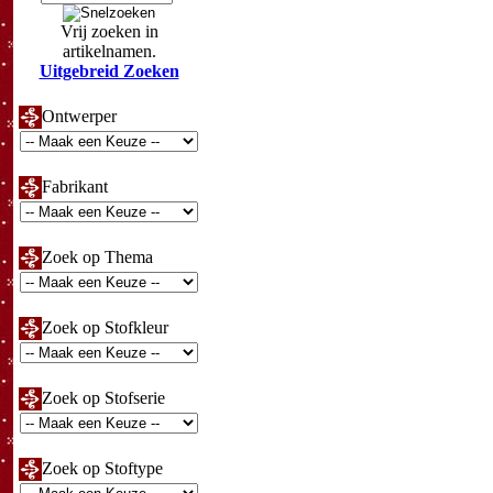
Vrij zoeken in
artikelnamen.
Uitgebreid Zoeken
Ontwerper
Fabrikant
Zoek op Thema
Zoek op Stofkleur
Zoek op Stofserie
Zoek op Stoftype