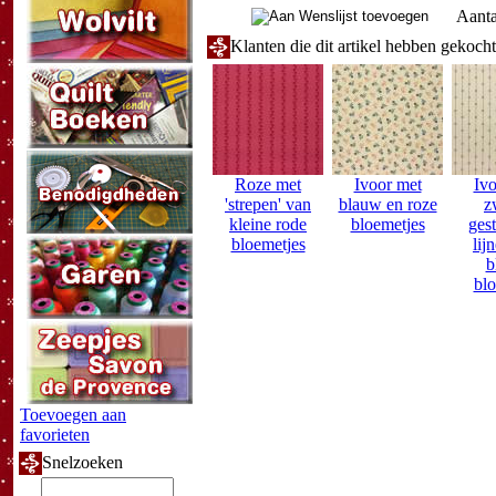
Aanta
Klanten die dit artikel hebben gekoch
Roze met
Ivoor met
Ivo
'strepen' van
blauw en roze
z
kleine rode
bloemetjes
ges
bloemetjes
lij
b
blo
Toevoegen aan
favorieten
Snelzoeken