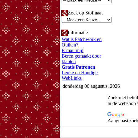
Zoek op Stofmaat
Informatie
Wat is Patchwork en
Quilten?
E-mail mij!
Beren gemaakt door
klanten
Gratis Patronen
Leuke en Handige
WebLinks
donderdag 06 augustus, 2026
Zoek met behu
in de webshop 
Aangepast zoek