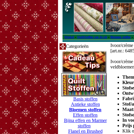
Winkel
»
QuiltStoffen van de rol
»
Bloemen stoffen
»
Ivoor/crème 
Categorieën
[art.nr.: 648
Ivoor/crème 
veldbloeme
Them
Kleu
Stofs
Ontw
Fabri
Basis stoffen
Stof/
Antieke stoffen
Maat
Bloemen stoffen
Stofs
Effen stoffen
In vo
Bijna effen en Marmer
Prijs
stoffen
Klik o
Flanel en Brushed