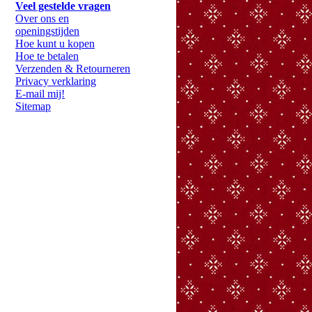
Veel gestelde vragen
Over ons en
openingstijden
Hoe kunt u kopen
Hoe te betalen
Verzenden & Retourneren
Privacy verklaring
E-mail mij!
Sitemap