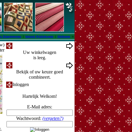
w Klantgegevens
|
Inhoud Winkelwagen
|
Afrekenen
::
tw)
Winkelwagen
ter
Uw winkelwagen
is leeg.
Ontwerpmuur
Bekijk of uw keuze goed
combineert.
Inloggen
Hartelijk Welkom!
E-Mail adres:
Wachtwoord:
(vergeten?)
t.