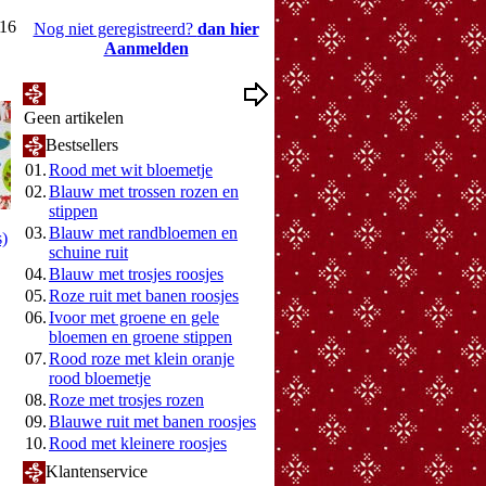
016
Nog niet geregistreerd?
dan hier
Aanmelden
Mijn Wenslijst
Geen artikelen
Bestsellers
01.
Rood met wit bloemetje
02.
Blauw met trossen rozen en
stippen
03.
Blauw met randbloemen en
s)
schuine ruit
04.
Blauw met trosjes roosjes
05.
Roze ruit met banen roosjes
06.
Ivoor met groene en gele
bloemen en groene stippen
07.
Rood roze met klein oranje
rood bloemetje
08.
Roze met trosjes rozen
09.
Blauwe ruit met banen roosjes
10.
Rood met kleinere roosjes
Klantenservice