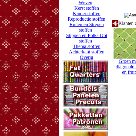
Woven
Kerst stoffen
Kinder stoffen
Reproductie stoffen
Klanten d
Ruiten en Strepen
stoffen
Stippen en Polka Dot
stoffen
Thema stoffen
Achterkant stoffen
Overig
Groen m
diagonale 
en fruit