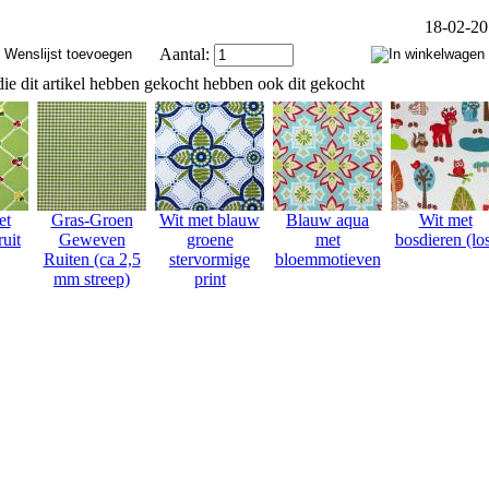
18-02-2
Aantal:
ie dit artikel hebben gekocht hebben ook dit gekocht
et
Gras-Groen
Wit met blauw
Blauw aqua
Wit met
ruit
Geweven
groene
met
bosdieren (lo
Ruiten (ca 2,5
stervormige
bloemmotieven
mm streep)
print