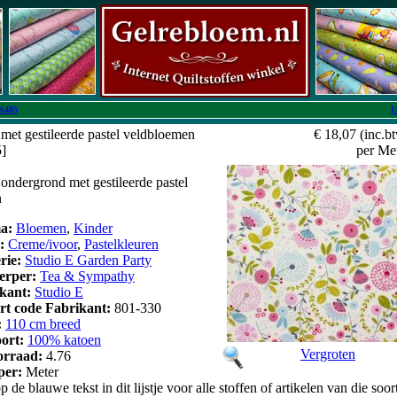
6485
U
met gestileerde pastel veldbloemen
€ 18,07
(inc.b
5]
per Me
ondergrond met gestileerde pastel
n
a:
Bloemen
,
Kinder
r:
Creme/ivoor
,
Pastelkleuren
erie:
Studio E Garden Party
erper:
Tea & Sympathy
kant:
Studio E
art code Fabrikant:
801-330
:
110 cm breed
oort:
100% katoen
Vergroten
orraad:
4.76
 per:
Meter
p de blauwe tekst in dit lijstje voor alle stoffen of artikelen van die soor