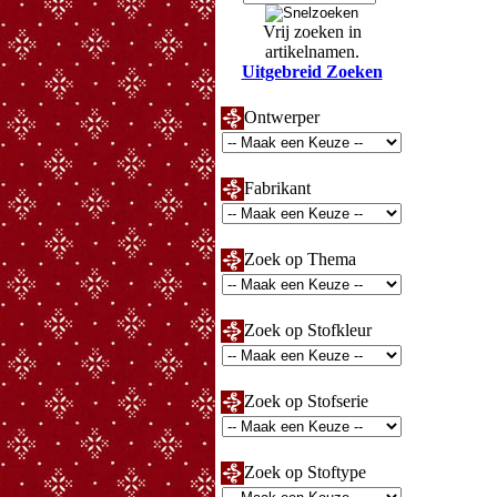
Vrij zoeken in
artikelnamen.
Uitgebreid Zoeken
Ontwerper
Fabrikant
Zoek op Thema
Zoek op Stofkleur
Zoek op Stofserie
Zoek op Stoftype