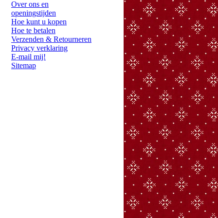
Over ons en
openingstijden
Hoe kunt u kopen
Hoe te betalen
Verzenden & Retourneren
Privacy verklaring
E-mail mij!
Sitemap