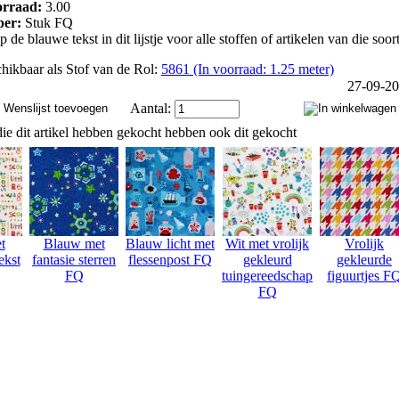
orraad:
3.00
 per:
Stuk FQ
p de blauwe tekst in dit lijstje voor alle stoffen of artikelen van die soort
hikbaar als Stof van de Rol:
5861 (In voorraad: 1.25 meter)
27-09-2
Aantal:
ie dit artikel hebben gekocht hebben ook dit gekocht
t
Blauw met
Blauw licht met
Wit met vrolijk
Vrolijk
ekst
fantasie sterren
flessenpost FQ
gekleurd
gekleurde
FQ
tuingereedschap
figuurtjes F
FQ