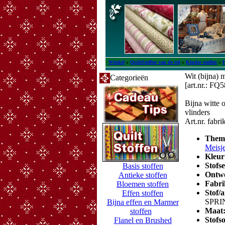
Winkel
»
QuiltStoffen van de rol
»
Kinder stoffen
»
Wit (bijna) 
Categorieën
[art.nr.: FQ
Bijna witte 
vlinders
Art.nr. fab
Them
Meisj
Kleur
Stofs
Basis stoffen
Ontw
Antieke stoffen
Fabri
Bloemen stoffen
Stof/
Effen stoffen
SPRI
Bijna effen en Marmer
Maat
stoffen
Stofs
Flanel en Brushed