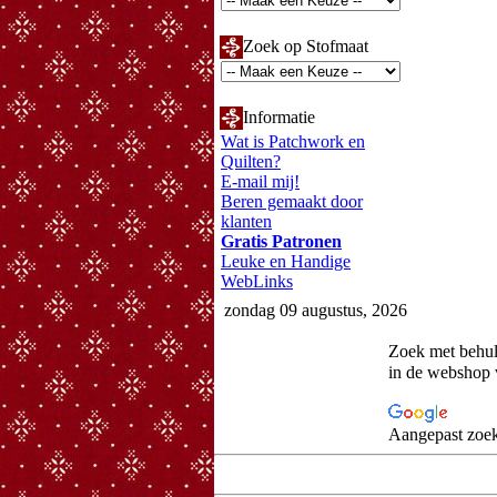
Zoek op Stofmaat
Informatie
Wat is Patchwork en
Quilten?
E-mail mij!
Beren gemaakt door
klanten
Gratis Patronen
Leuke en Handige
WebLinks
zondag 09 augustus, 2026
Zoek met behu
in de webshop
Aangepast zoek