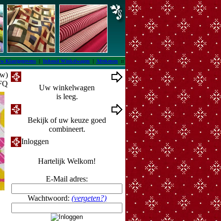
w Klantgegevens
|
Inhoud Winkelwagen
|
Afrekenen
::
tw)
Winkelwagen
 FQ
Uw winkelwagen
is leeg.
Ontwerpmuur
Bekijk of uw keuze goed
combineert.
Inloggen
Hartelijk Welkom!
E-Mail adres:
Wachtwoord:
(vergeten?)