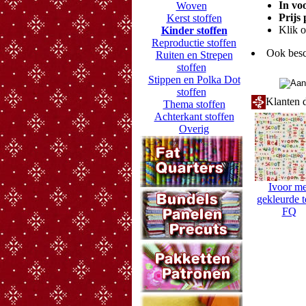
In vo
Woven
Prijs
Kerst stoffen
Klik o
Kinder stoffen
Reproductie stoffen
Ook besc
Ruiten en Strepen
stoffen
Stippen en Polka Dot
stoffen
Klanten d
Thema stoffen
Achterkant stoffen
Overig
Ivoor me
gekleurde t
FQ