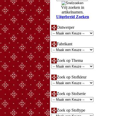
Vrij zoeken in
artikelnamen.
Uitgebreid Zoeken
Ontwerper
Fabrikant
Zoek op Thema
Zoek op Stofkleur
Zoek op Stofserie
Zoek op Stoftype