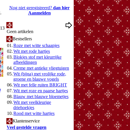
Nog niet geregistreerd?
dan hier
.
Aanmelden
Mijn Wenslijst
013
Geen artikelen
Bestsellers
01.
Roze met witte schaapjes
02.
Wit met rode hartjes
03.
Blokjes stof met kleurrijke
afbeeldingen
04.
Creme met antieke vliegtuigen
05.
Wit (bijna) met vrolijke rode,
groene en blauwe vogels
06.
Wit met felle ruiten BRIGHT
Q
07.
Wit met roze en paarse hartjes
08.
Blauw met blauwe bloemetjes
09.
Wit met veelkleurige
driehoekjes
10.
Rood met witte hartjes
Klantenservice
Veel gestelde vragen