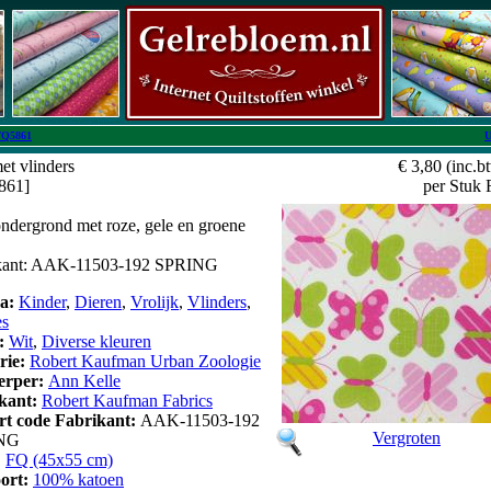
FQ5861
U
met vlinders
€ 3,80
(inc.b
5861]
per Stuk
ondergrond met roze, gele en groene
rikant: AAK-11503-192 SPRING
a:
Kinder
,
Dieren
,
Vrolijk
,
Vlinders
,
es
:
Wit
,
Diverse kleuren
erie:
Robert Kaufman Urban Zoologie
erper:
Ann Kelle
kant:
Robert Kaufman Fabrics
art code Fabrikant:
AAK-11503-192
Vergroten
NG
:
FQ (45x55 cm)
oort:
100% katoen