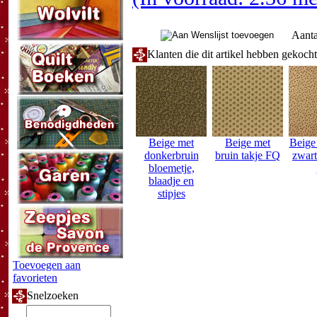
Aanta
Klanten die dit artikel hebben gekoch
Beige met
Beige met
Beige
donkerbruin
bruin takje FQ
zwart
bloemetje,
blaadje en
stipjes
Toevoegen aan
favorieten
Snelzoeken