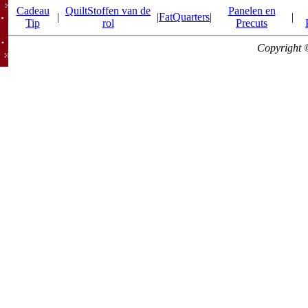
Cadeau
QuiltStoffen van de
Panelen en
|
|
FatQuarters
|
|
Tip
rol
Precuts
Copyright 