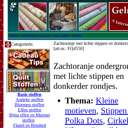
Winkel
»
QuiltStoffen van de rol
»
Basis stoffen
»
FQ4550
Zachtoranje met lichte stippen en donker
Categorieën
[art.nr.: FQ4550]
Zachtoranje ondergro
met lichte stippen en
donkerder rondjes.
Basis stoffen
Thema:
Kleine
Antieke stoffen
Bloemen stoffen
motieven
,
Stippen
Effen stoffen
Bijna effen en Marmer
Polka Dots
,
Cirke
stoffen
Flanel en Brushed