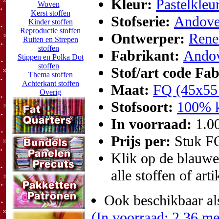
Kleur:
Pastelkleu
Woven
Kerst stoffen
Stofserie:
Andover
Kinder stoffen
Reproductie stoffen
Ontwerper:
Rene
Ruiten en Strepen
stoffen
Fabrikant:
Andov
Stippen en Polka Dot
stoffen
Stof/art code Fa
Thema stoffen
Achterkant stoffen
Maat:
FQ (45x55
Overig
Stofsoort:
100% k
In voorraad:
1.0
Prijs per:
Stuk F
Klik op de blauwe t
alle stoffen of art
Ook beschikbaar al
(In voorraad: 2.36 me