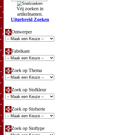
Vrij zoeken in
artikelnamen.
Uitgebreid Zoeken
Ontwerper
Fabrikant
Zoek op Thema
Zoek op Stofkleur
Zoek op Stofserie
Zoek op Stoftype