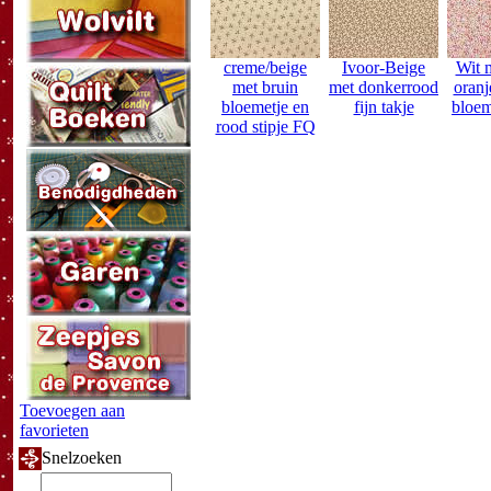
creme/beige
Ivoor-Beige
Wit 
met bruin
met donkerrood
oranj
bloemetje en
fijn takje
bloem
rood stipje FQ
Toevoegen aan
favorieten
Snelzoeken