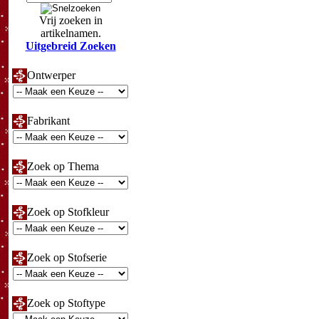
Vrij zoeken in
artikelnamen.
Uitgebreid Zoeken
Ontwerper
Fabrikant
Zoek op Thema
Zoek op Stofkleur
Zoek op Stofserie
Zoek op Stoftype