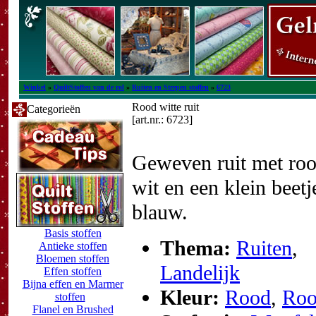
Winkel
»
QuiltStoffen van de rol
»
Ruiten en Strepen stoffen
»
6723
Rood witte ruit
Categorieën
[art.nr.: 6723]
Geweven ruit met roo
wit en een klein beetj
blauw.
Basis stoffen
Thema:
Ruiten
,
Antieke stoffen
Bloemen stoffen
Landelijk
Effen stoffen
Bijna effen en Marmer
Kleur:
Rood
,
Roo
stoffen
Flanel en Brushed