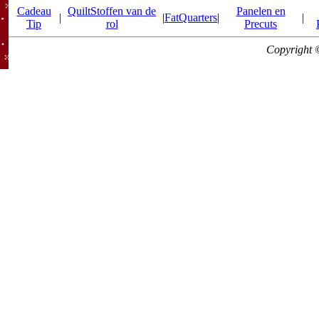
Cadeau
QuiltStoffen van de
Panelen en
|
|
FatQuarters
|
|
Tip
rol
Precuts
Copyright 