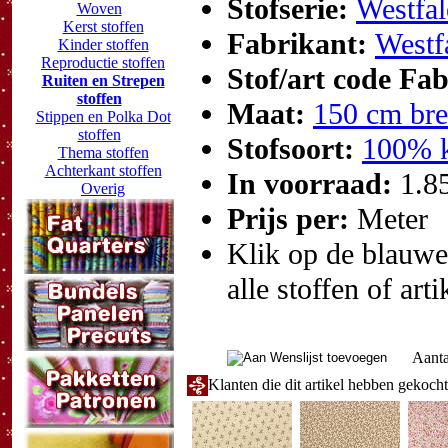
Stofserie:
Westfal
Woven
Kerst stoffen
Fabrikant:
Westf
Kinder stoffen
Reproductie stoffen
Stof/art code Fa
Ruiten en Strepen
stoffen
Maat:
150 cm br
Stippen en Polka Dot
stoffen
Stofsoort:
100% 
Thema stoffen
Achterkant stoffen
In voorraad:
1.8
Overig
Prijs per:
Meter
Klik op de blauwe t
alle stoffen of art
Aanta
Klanten die dit artikel hebben gekoch